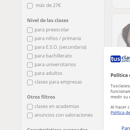
más de 27€
Nivel de las clases
para preescolar
para niños / primaria
para E.S.O. (secundaria)
para bachillerato
para universitarios
para adultos
Política
clases para empresas
Tusclases
funcionami
Otros filtros
medir su 
Parece 
clases en academias
Al hacer c
Ajusta 
Política d
anuncios con valoraciones
Elimin
Pan