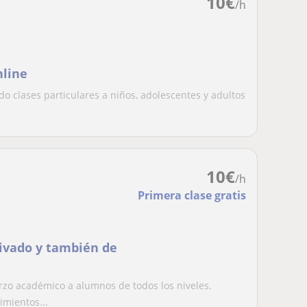
10
€
/h
nline
ido clases particulares a niños, adolescentes y adultos
10
€
/h
Primera clase gratis
rivado y también de
zo académico a alumnos de todos los niveles.
imientos...