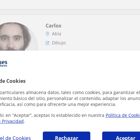
Carlos
Abla
Dibujo
Ilustración tradicional, Ilustració
conceptual para videojuegos
Trabajo con el método típico de un estudio, p
 de Cookies
alumno aprenderá los procesos de desarrol..
particulares almacena datos, tales como cookies, para garantizar el
ento básico del sitio, personalizar el contenido, adaptar los anunc
eficacia, así como para ofrecerte una mejor experiencia.
que tu búsqueda es bastante especifica
lic en “Aceptar”, aceptas lo establecido en nuestra
Política de Cook
tu búsqueda para ver más resultados o guárdala y te avisa
e Privacidad
.
ar filtros
Guardar búsqueda
el de Cookies
Rechazar
Aceptar