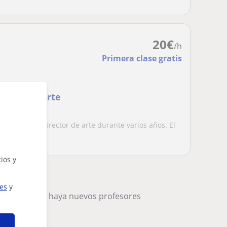
20
€
/h
Primera clase gratis
n digital, Arte
ues he sido director de arte durante varios años. El
.
ios y
ies
y
remos cuando haya nuevos profesores