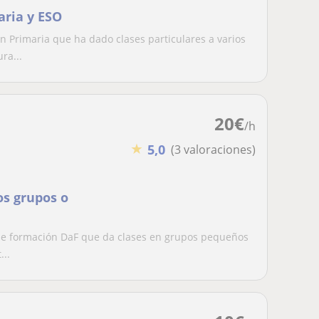
aria y ESO
 Primaria que ha dado clases particulares a varios
ra...
20
€
/h
★
5,0
(3 valoraciones)
s grupos o
 de formación DaF que da clases en grupos pequeños
...