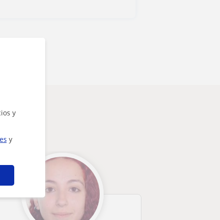
ios y
ies
y