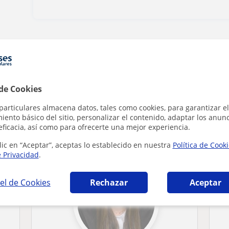
Denunciar este perfil
 de Cookies
particulares almacena datos, tales como cookies, para garantizar el
ento básico del sitio, personalizar el contenido, adaptar los anunc
 en Mataró que pueden interesarte
eficacia, así como para ofrecerte una mejor experiencia.
lic en “Aceptar”, aceptas lo establecido en nuestra
Política de Cook
e Privacidad
.
el de Cookies
Rechazar
Aceptar