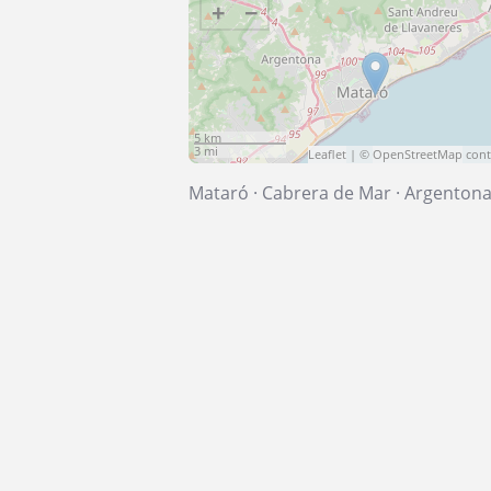
+
−
5 km
3 mi
Leaflet
| ©
OpenStreetMap
cont
Mataró
·
Cabrera de Mar
·
Argenton