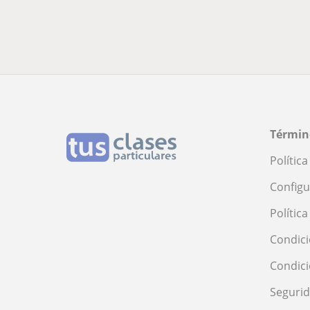
Términ
Polític
Configu
Polític
Condici
Condic
Seguri