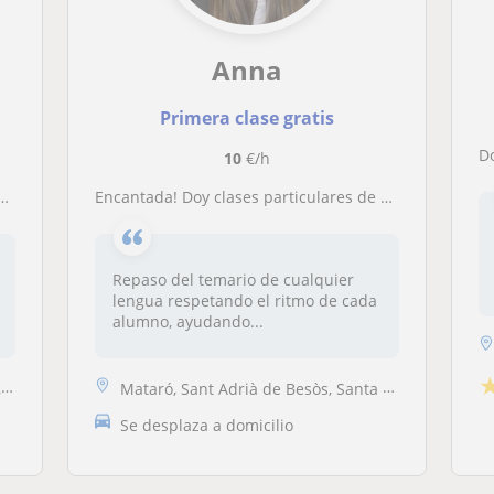
Anna
Primera clase gratis
10
€/h
encantada! Doy clases particulares de Primaria y ESO de las lenguas y también de latín y griego. Cualquier cosa contactad conmingo!
Repaso del temario de cualquier
lengua respetando el ritmo de cada
alumno, ayudando...
s
Mataró, Sant Adrià de Besòs, Santa Coloma de Gramenet
Se desplaza a domicilio