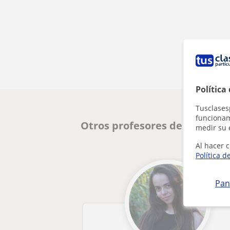
Política
Tusclases
funcionami
Otros profesores de Catalán
medir su 
Al hacer c
Política d
Pan