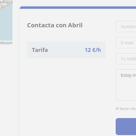
Contacta con Abril
ributors
Tarifa
12
€/h
a
Al hacer cli