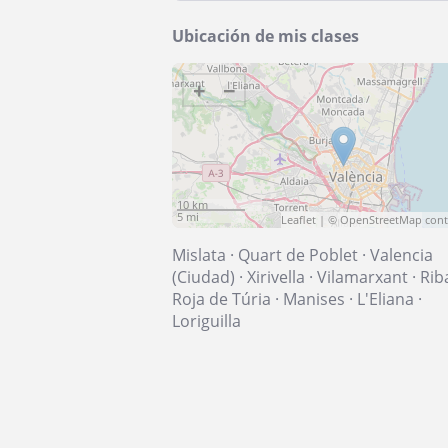
Ubicación de mis clases
+
−
10 km
5 mi
Leaflet
| ©
OpenStreetMap
cont
Mislata
·
Quart de Poblet
·
Valencia
(Ciudad)
·
Xirivella
·
Vilamarxant
·
Rib
Roja de Túria
·
Manises
·
L'Eliana
·
Loriguilla