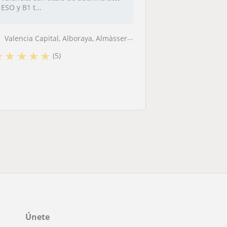
ESO y B1 t...
Valencia Capital, Alboraya, Almàssera, Tavernes Blanques
★
★
★
★
★
(5)
Únete