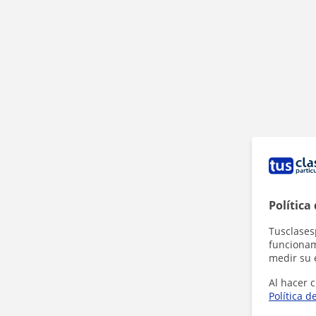
Política
Tusclases
funcionami
medir su 
Al hacer c
Política d