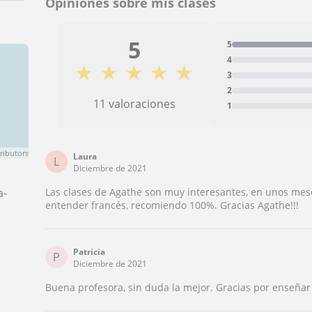
Opiniones sobre mis clases
5
5
4
★
★
★
★
★
3
2
11 valoraciones
1
ributors
Laura
L
Diciembre de 2021
a-
Las clases de Agathe son muy interesantes, en unos mese
entender francés, recomiendo 100%. Gracias Agathe!!!
Patricia
P
Diciembre de 2021
Buena profesora, sin duda la mejor. Gracias por enseñar 