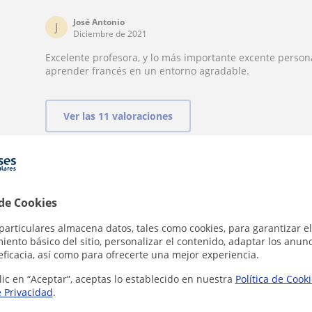
José Antonio
J
Diciembre de 2021
Excelente profesora, y lo más importante excente perso
aprender francés en un entorno agradable.
Ver las 11 valoraciones
Contacta con Agathe
 de Cookies
particulares almacena datos, tales como cookies, para garantizar el
ento básico del sitio, personalizar el contenido, adaptar los anunc
eficacia, así como para ofrecerte una mejor experiencia.
Tarifa
35
€/h
lic en “Aceptar”, aceptas lo establecido en nuestra
Política de Cook
e Privacidad
.
1ª clase gratis