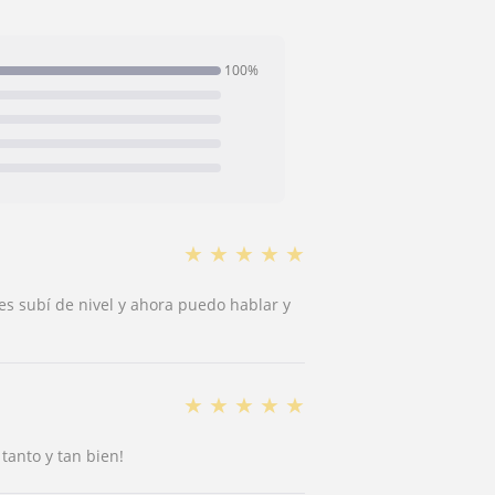
100%
★
★
★
★
★
s subí de nivel y ahora puedo hablar y
★
★
★
★
★
tanto y tan bien!