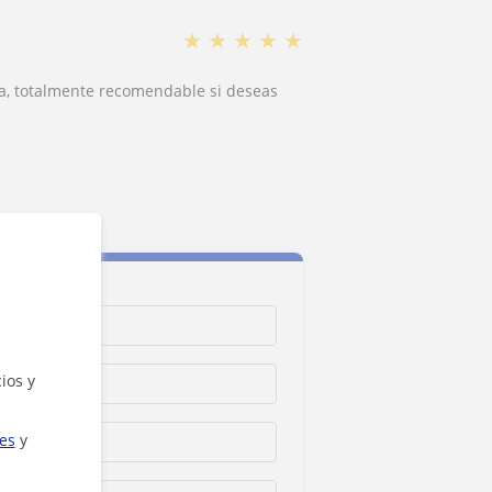
★
★
★
★
★
na, totalmente recomendable si deseas
ios y
ies
y