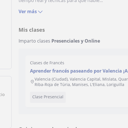
tiempo real y técnicas para que hable...
Ver más
Mis clases
Imparto clases
Presenciales y Online
Clases de Francés
Aprender francés paseando por Valencia ¡
divertida y comunicativa!
Valencia (Ciudad), Valencia Capital, Mislata, Quart
Riba-Roja de Túria, Manises, L'Eliana, Loriguilla
cio
Clase Presencial