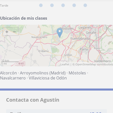
Tarde
Ubicación de mis clases
+
−
10 km
5 mi
Leaflet
| ©
OpenStreetMap
contributors
Alcorcón
·
Arroyomolinos (Madrid)
·
Móstoles
·
Navalcarnero
·
Villaviciosa de Odón
Contacta con Agustín