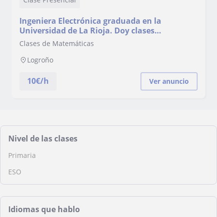
Ingeniera Electrónica graduada en la
Universidad de La Rioja. Doy clases
particulares para nivel primaria y ESO en las
Clases de Matemáticas
materias de matemáticas, física y química,
dibujo, apoyo…
Logroño
10
€/h
Ver anuncio
Nivel de las clases
Primaria
ESO
Idiomas que hablo