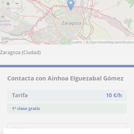
+
−
5 km
3 mi
Leaflet
| ©
OpenStreetMap
contributors
Zaragoza (Ciudad)
Contacta con Ainhoa Elguezabal Gómez
Tarifa
10
€/h
1ª clase gratis