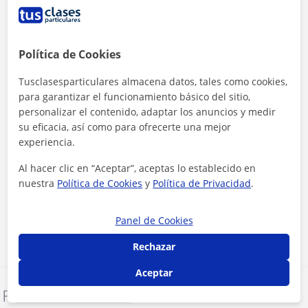
Política de Cookies
Tusclasesparticulares almacena datos, tales como cookies,
para garantizar el funcionamiento básico del sitio,
personalizar el contenido, adaptar los anuncios y medir
su eficacia, así como para ofrecerte una mejor
experiencia.
Al hacer clic en “Aceptar”, aceptas lo establecido en
Al hacer clic, aceptas nuestro
aviso legal
y de
privacidad
nuestra
Política de Cookies
y
Política de Privacidad
.
Contactar ahora
Panel de Cookies
Rechazar
Aceptar
Denunciar este perfil