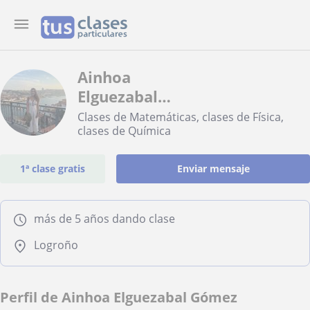
Ainhoa
Elguezabal
Gómez
Clases de Matemáticas, clases de Física,
clases de Química
Elguezabal
1ª clase gratis
Enviar mensaje
más de 5 años dando clase
Logroño
Perfil de Ainhoa Elguezabal Gómez