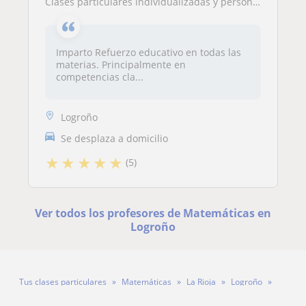
Clases particulares individualizadas y personalizadas. Competencias clave: Lenguaje y matemáticas
Imparto Refuerzo educativo en todas las
materias. Principalmente en
competencias cla...
Logroño
Se desplaza a domicilio
★
★
★
★
★
(5)
Ver todos los profesores de Matemáticas en
Logroño
Tus clases particulares
Matemáticas
La Rioja
Logroño
Profesora Ainhoa Elguezabal Gómez Elguezabal