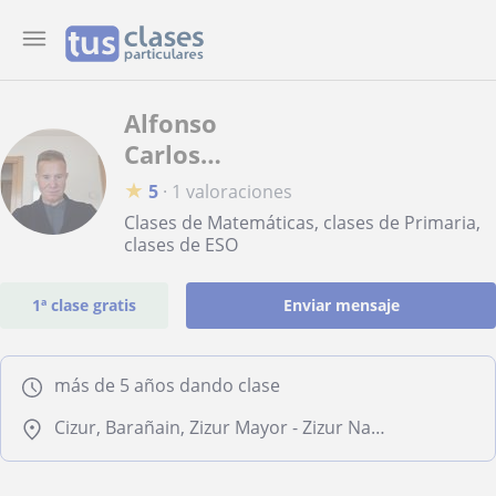
Alfonso
Carlos
Berrade
★
5
·
1 valoraciones
Ayesa
Clases de Matemáticas, clases de Primaria,
clases de ESO
1ª clase gratis
Enviar mensaje
más de 5 años dando clase
Cizur, Barañain, Zizur Mayor - Zizur Nagusia, Pamplona - Iruña, Burlada - Burlata, Villava - Atarrabia