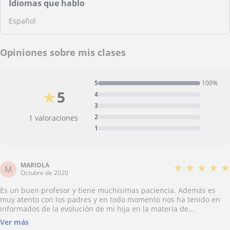
Idiomas que hablo
Español
Opiniones sobre mis clases
5
100%
★
5
4
3
2
1 valoraciones
1
MARIOLA
★
★
★
★
★
M
Octubre de 2020
Es un buen profesor y tiene muchísimas paciencia. Además es
muy atento con los padres y en todo momento nos ha tenido en
informados de la evolución de mi hija en la materia de
matemáticas que es la que le iba mal. Gracias Alfonso por tu
Ver más
atención