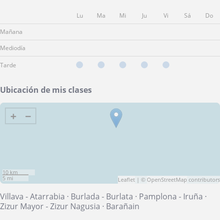
Lu
Ma
Mi
Ju
Vi
Sá
Do
Mañana
Mediodía
Tarde
Ubicación de mis clases
+
−
10 km
5 mi
Leaflet
| ©
OpenStreetMap
contributors
Villava - Atarrabia
·
Burlada - Burlata
·
Pamplona - Iruña
·
Zizur Mayor - Zizur Nagusia
·
Barañain