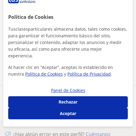
Política de Cookies
Tusclasesparticulares almacena datos, tales como cookies,
para garantizar el funcionamiento básico del sitio,
personalizar el contenido, adaptar los anuncios y medir
Al hacer clic, aceptas nuestro
aviso legal
y de
privacidad
su eficacia, así como para ofrecerte una mejor
experiencia.
Contactar ahora
Al hacer clic en “Aceptar”, aceptas lo establecido en
nuestra
Política de Cookies
y
Política de Privacidad
.
Panel de Cookies
Comparte a este profesor
Rechazar
Aceptar
¿Hay algún error en este perfil?
Cuéntanos