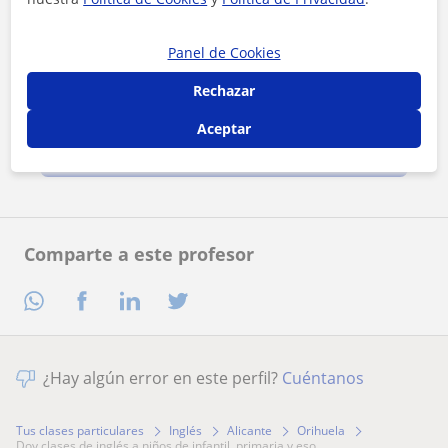
Panel de Cookies
Rechazar
Al hacer clic, aceptas nuestro
aviso legal
y de
privacidad
Aceptar
Contactar ahora
Comparte a este profesor
¿Hay algún error en este perfil?
Cuéntanos
Tus clases particulares
Inglés
Alicante
Orihuela
doy clases de inglés a niños de infantil, primaria y eso