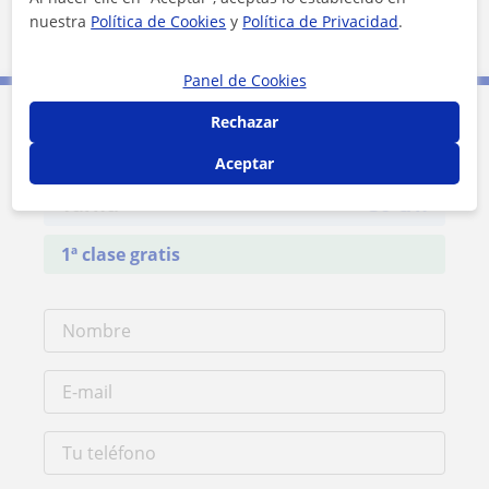
nuestra
Política de Cookies
y
Política de Privacidad
.
Onil
Castalla
Biar
Ibi
Alcoy
Panel de Cookies
Rechazar
Contacta con Carmen Ester
Aceptar
Tarifa
30
€/h
1ª clase gratis