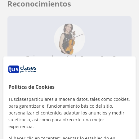
Reconocimientos
¿Quieres saber más de Carmen Ester?
Datos verificados
★
★
★
★
★
4 valoraciones
Ver perfil
Política de Cookies
Tusclasesparticulares almacena datos, tales como cookies,
para garantizar el funcionamiento básico del sitio,
personalizar el contenido, adaptar los anuncios y medir
Zona de Carmen Ester
su eficacia, así como para ofrecerte una mejor
experiencia.
Localidades a las que se desplaza para dar clase
Al hacer clic en “Aceptar”, aceptas lo establecido en