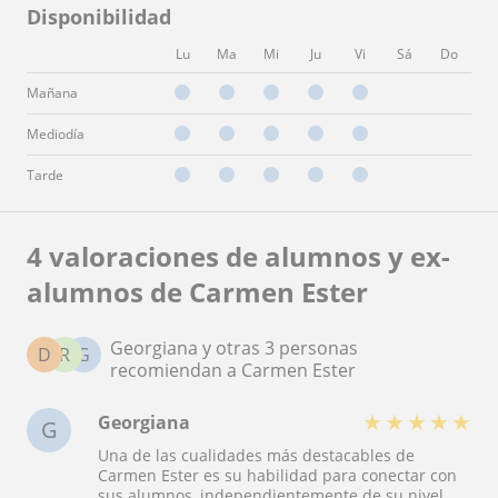
Disponibilidad
Lu
Ma
Mi
Ju
Vi
Sá
Do
Mañana
Mediodía
Tarde
4 valoraciones de alumnos y ex-
alumnos de Carmen Ester
Georgiana y otras 3 personas
D
R
G
recomiendan a Carmen Ester
★
★
★
★
★
Georgiana
G
Una de las cualidades más destacables de
Carmen Ester es su habilidad para conectar con
sus alumnos, independientemente de su nivel.