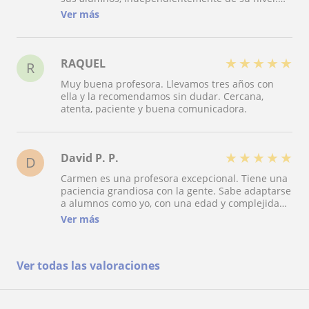
Sus clases no solo se centran en la práctica del
Ver más
instrumento, sino que también incluyen aspectos
como lectura de partituras, historia de la música,
improvisación, composición, lo que hace que las
sesiones sean muy completas y enriquecedoras.
★
★
★
★
★
RAQUEL
R
Es una maestra extraordinaria y una persona que
Muy buena profesora. Llevamos tres años con
realmente deja huella en la vida de sus alumnos.
ella y la recomendamos sin dudar. Cercana,
atenta, paciente y buena comunicadora.
★
★
★
★
★
David P. P.
D
Carmen es una profesora excepcional. Tiene una
paciencia grandiosa con la gente. Sabe adaptarse
a alumnos como yo, con una edad y complejidad,
que hace que las clases sean muy personales.
Ver más
Está muy atenta en corregir la técnica y cambiar
de dinámica de partituras para guiarte hacia el
progreso. En resumen muy contento y a gusto
Ver todas las valoraciones
con ella.