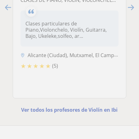
CLASES DE PIANO, VIOLÍN, VIOLONCHELO, GUITARRA, BAJO, UKELELE, IMPROVISACIÓN, ARMONÍA
Clases particulares de
Piano,Violonchelo, Violín, Guitarra,
Bajo, Ukeleke,solfeo, ar...
Alicante (Ciudad), Mutxamel, El Campello, San Vicente del Raspeig, Sant Joan D, Alicante Ciudad
★
★
★
★
★
(5)
Ver todos los profesores de Violín en Ibi