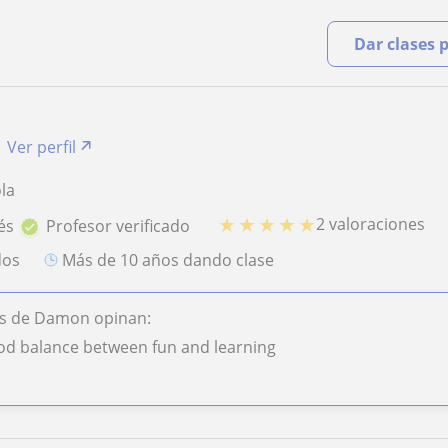
Dar clases 
Ver perfil
ola
★
★
★
★
★
2 valoraciones
és
Profesor verificado
dos
más de 10 años dando clase
s de Damon opinan:
od balance between fun and learning