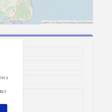
Leaflet
| ©
OpenStreetMap
contributors
ios y
ies
y