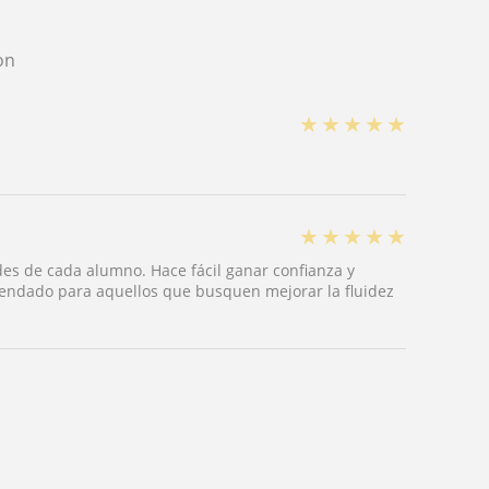
on
★
★
★
★
★
★
★
★
★
★
des de cada alumno. Hace fácil ganar confianza y
endado para aquellos que busquen mejorar la fluidez