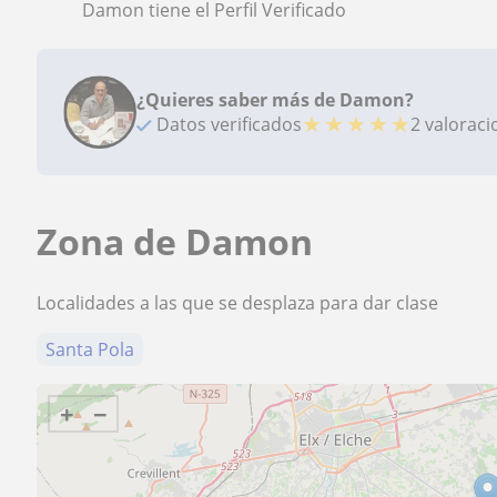
Damon tiene el Perfil Verificado
¿Quieres saber más de Damon?
★
★
★
★
★
Datos verificados
2 valorac
Zona de Damon
Localidades a las que se desplaza para dar clase
Santa Pola
+
−