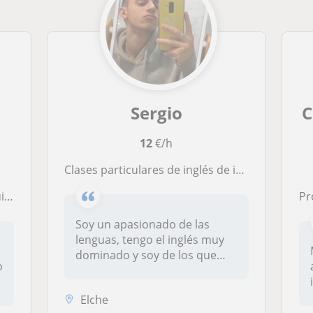
Sergio
C
12
€/h
Clases particulares de inglés de infantil hasta 2° de ESO
as
Pro
Soy un apasionado de las
lenguas, tengo el inglés muy
dominado y soy de los que
o
pien...
Elche