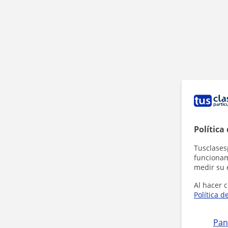
Política
Tusclases
funcionami
medir su 
Al hacer c
Política d
Pan