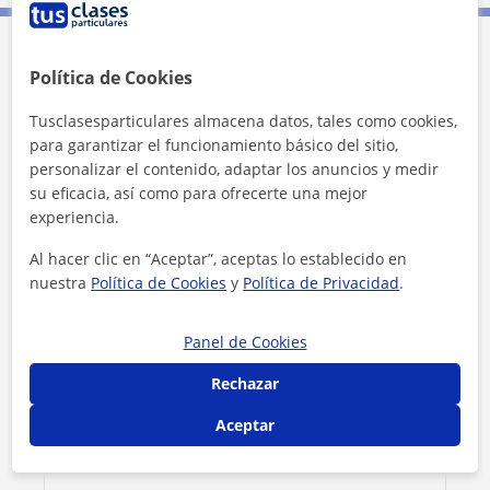
Contacta con Maria José
Política de Cookies
Tusclasesparticulares almacena datos, tales como cookies,
Tarifa
20
€/h
para garantizar el funcionamiento básico del sitio,
personalizar el contenido, adaptar los anuncios y medir
1ª clase gratis
su eficacia, así como para ofrecerte una mejor
experiencia.
Al hacer clic en “Aceptar”, aceptas lo establecido en
nuestra
Política de Cookies
y
Política de Privacidad
.
Panel de Cookies
Rechazar
Aceptar