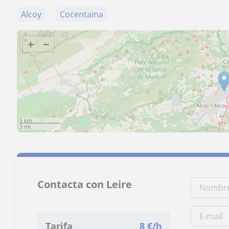
Alcoy
Cocentaina
+
−
5 km
3 mi
Contacta con Leire
Tarifa
8
€/h