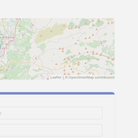
Leaflet
| ©
OpenStreetMap
contributors