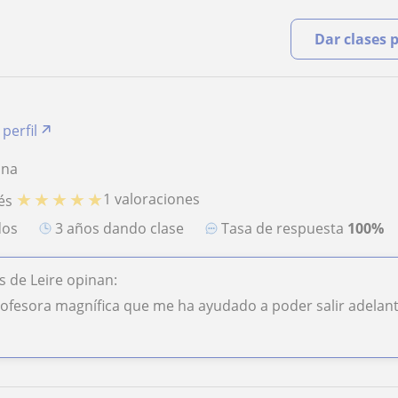
Dar clases 
 perfil
ina
★
★
★
★
★
1 valoraciones
és
dos
3 años dando clase
Tasa de respuesta
100%
 de Leire opinan:
rofesora magnífica que me ha ayudado a poder salir adelan