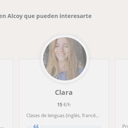
 en Alcoy que pueden interesarte
Clara
15
€/h
Clases de lenguas (inglés, francés, castellano y valenciano) y ciencias sociales para todas las edades.
s
Pr