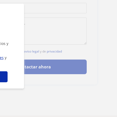
ios y
, aceptas nuestro
aviso legal
y de
privacidad
ies
y
Contactar ahora