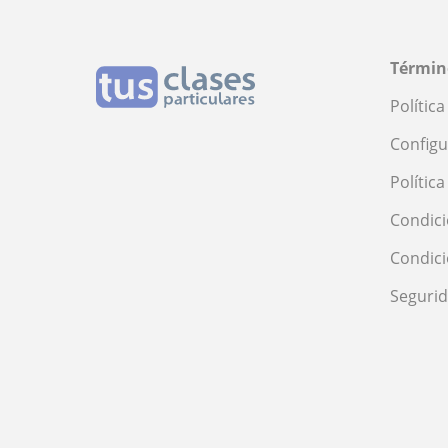
Términ
Polític
Configu
Polític
Condici
Condic
Seguri