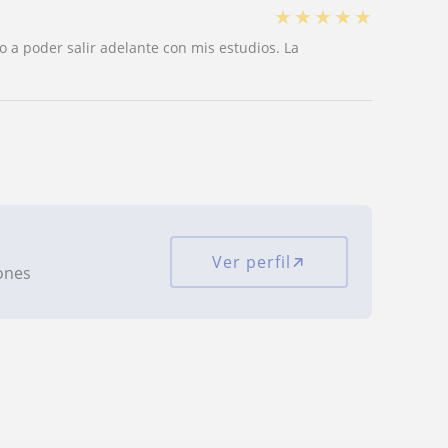
★
★
★
★
★
 a poder salir adelante con mis estudios. La
Ver perfil
iones