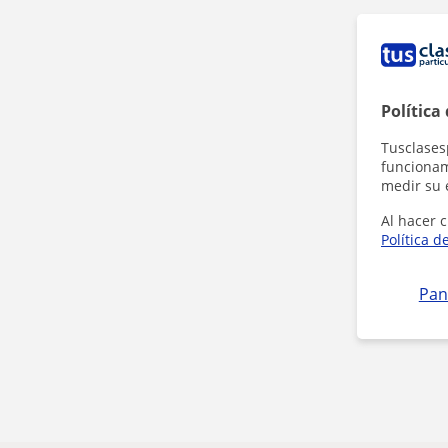
Política
Tusclases
funcionami
medir su 
Al hacer c
Política d
Pan