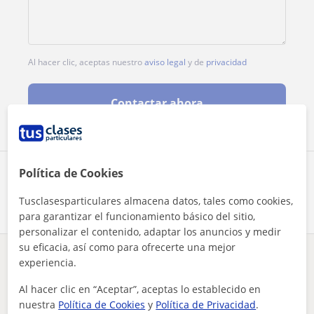
Al hacer clic, aceptas nuestro
aviso legal
y de
privacidad
Contactar ahora
Política de Cookies
Comparte a este profesor
Tusclasesparticulares almacena datos, tales como cookies,
para garantizar el funcionamiento básico del sitio,
personalizar el contenido, adaptar los anuncios y medir
su eficacia, así como para ofrecerte una mejor
experiencia.
¿Hay algún error en este perfil?
Cuéntanos
Al hacer clic en “Aceptar”, aceptas lo establecido en
Tus clases particulares
Comunicación
Alicante
Elche
nuestra
Política de Cookies
y
Política de Privacidad
.
licenciada en comunicación social y periodismo con máster en...