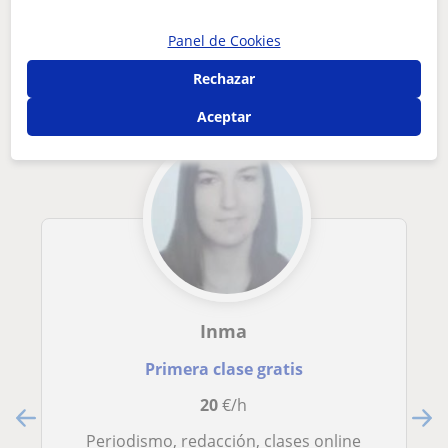
Otros profesores de Comunicación en
Panel de Cookies
Elche que pueden interesarte
Rechazar
Aceptar
Inma
Primera clase gratis
20
€/h
Periodismo, redacción, clases online