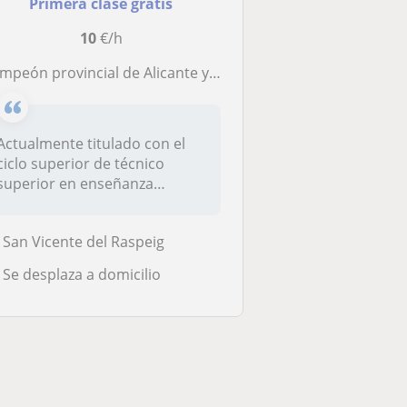
Primera clase gratis
10
€/h
eón provincial de Alicante y 3o de la comunidad, imparte clases vía online o presenciales de ajedrez
Actualmente titulado con el
ciclo superior de técnico
superior en enseñanza
deportiv...
San Vicente del Raspeig
Se desplaza a domicilio