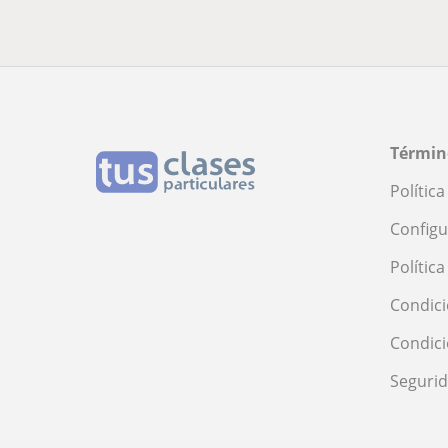
Términ
Polític
Configu
Polític
Condici
Condic
Seguri