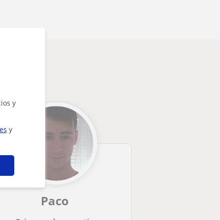
ios y
ies
y
Paco