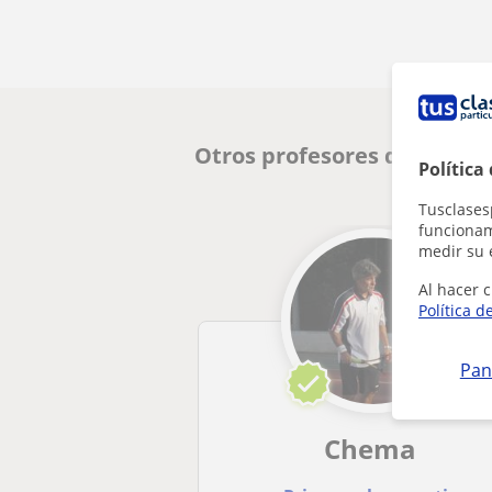
Otros profesores de Ajedre
Política
Tusclases
funcionami
medir su 
Al hacer c
Política d
Pan
Chema