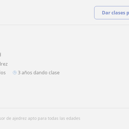
Dar clases 
d
drez
dos
3 años dando clase
esor de ajedrez apto para todas las edades