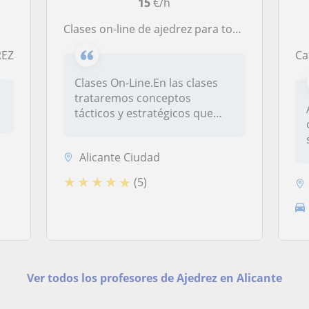
15
€/h
Clases on-line de ajedrez para tod@s aquellos que desean aprender a jugar, conocer mas en profundidad este hermoso juego y mejorar su nivel
REZ
Camp
Clases On-Line.En las clases
trataremos conceptos
tácticos y estratégicos que
forman...
Alicante Ciudad
★
★
★
★
★
(5)
Ver todos los profesores de Ajedrez en Alicante