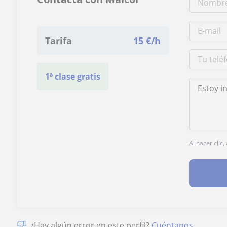
Tarifa
15
€/h
1ª clase gratis
Al hacer clic
¿Hay algún error en este perfil?
Cuéntanos