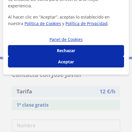
Zona de José Javier
experiencia.
Al hacer clic en “Aceptar”, aceptas lo establecido en
Localidades a las que se desplaza para dar clase
nuestra
Política de Cookies
y
Política de Privacidad
.
San Juan de Aznalfarache
Palomares del Río
Panel de Cookies
Mairena del Aljarafe
Gelves
Rechazar
Aceptar
Contacta con José Javier
Tarifa
12
€/h
1ª clase gratis