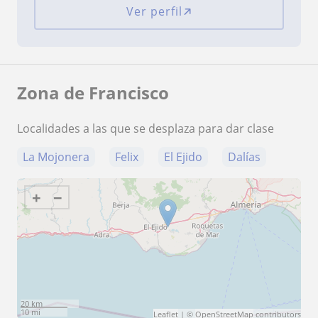
Ver perfil
Zona de Francisco
Localidades a las que se desplaza para dar clase
La Mojonera
Felix
El Ejido
Dalías
+
−
20 km
10 mi
Leaflet
| ©
OpenStreetMap
contributors