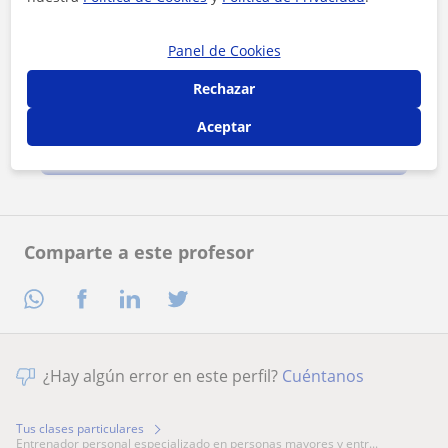
Panel de Cookies
Rechazar
Al hacer clic, aceptas nuestro
aviso legal
y de
privacidad
Aceptar
Contactar ahora
Comparte a este profesor
¿Hay algún error en este perfil?
Cuéntanos
Tus clases particulares
entrenador personal especializado en personas mayores y entr...