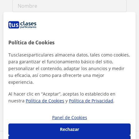
Política de Cookies
Tusclasesparticulares almacena datos, tales como cookies,
para garantizar el funcionamiento básico del sitio,
personalizar el contenido, adaptar los anuncios y medir
su eficacia, así como para ofrecerte una mejor
experiencia.
Al hacer clic, aceptas nuestro
aviso legal
y de
privacidad
Al hacer clic en “Aceptar”, aceptas lo establecido en
nuestra
Política de Cookies
y
Política de Privacidad
.
Contactar ahora
Panel de Cookies
Rechazar