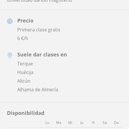
universidad dando magisterio
Precio
Primera clase gratis
6
€/h
Suele dar clases en
Terque
Huécija
Alicún
Alhama de Almería
Disponibilidad
Lu
Ma
Mi
Ju
Vi
Sá
Do