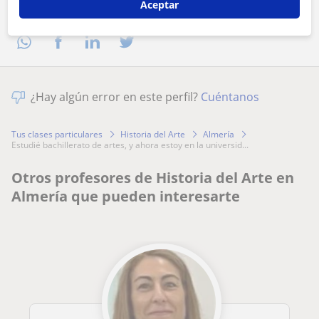
Aceptar
Comparte a este profesor
¿Hay algún error en este perfil?
Cuéntanos
Tus clases particulares
Historia del Arte
Almería
estudié bachillerato de artes, y ahora estoy en la universid...
Otros profesores de Historia del Arte en
Almería que pueden interesarte