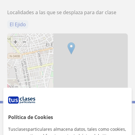
Localidades a las que se desplaza para dar clase
El Ejido
+
−
500 m
2000 ft
Leaflet
| ©
OpenStreetMap
contributors
Política de Cookies
Contacta con Daniel
Tusclasesparticulares almacena datos, tales como cookies,