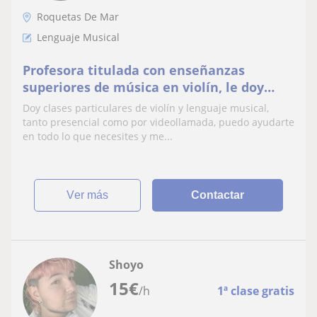
Roquetas De Mar
Lenguaje Musical
Profesora titulada con enseñanzas
superiores de música en violín, le doy
clases a todo el que quiera aprender
Doy clases particulares de violín y lenguaje musical,
violín
tanto presencial como por videollamada, puedo ayudarte
en todo lo que necesites y me...
ver más
Contactar
Shoyo
15
€
/h
1ª clase gratis