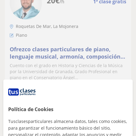
20
€
/h
1ª clase gratis
Roquetas De Mar, La Mojonera
Piano
Ofrezco clases particulares de piano,
lenguaje musical, armonía, composición,
análisis y acompañamiento para todas las
Cuento con el grado en Historia y Ciencias de la Música
edades
por la Universidad de Granada, Grado Profesional en
piano en el Conservatorio Ángel...
ver más
Contactar
Política de Cookies
Tusclasesparticulares almacena datos, tales como cookies,
para garantizar el funcionamiento básico del sitio,
Nacho
personalizar el contenido, adaptar los anuncios y medir