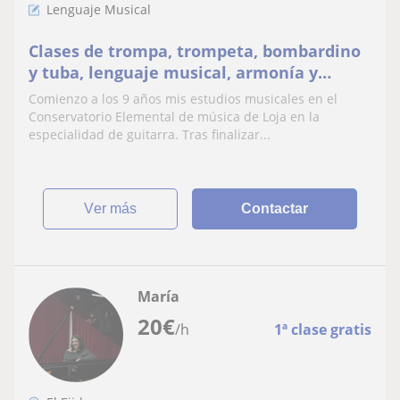
Lenguaje Musical
Clases de trompa, trompeta, bombardino
y tuba, lenguaje musical, armonía y
preparación pruebas acceso a
Comienzo a los 9 años mis estudios musicales en el
conservatorios
Conservatorio Elemental de música de Loja en la
especialidad de guitarra. Tras finalizar...
ver más
Contactar
María
20
€
/h
1ª clase gratis