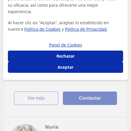
25
€
su eficacia, así como para ofrecerte una mejor
/h
experiencia.
Al hacer clic en “Aceptar”, aceptas lo establecido en
nuestra
Política de Cookies
y
Política de Privacidad
.
Almería Capital, Huércal De A...
Piano
Panel de Cookies
clases de piano y lenguaje musical
Rechazar
Profesor titulado con más de 20 años de experiencia en
Aceptar
Escuelas privadas, municipales, Conservatorio y ambito
particular te anima a comenza...
ver más
Contactar
Nuria