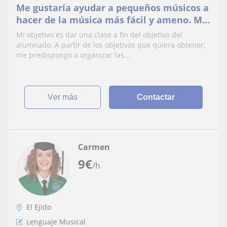
Me gustaría ayudar a pequeños músicos a
hacer de la música más fácil y ameno. Me
adapto a cualquier nivel, desde un nivel
Mi objetivo es dar una clase a fin del objetivo del
inicial hasta incluso algo más avanzado.
alumnado. A partir de los objetivos que quiera obtener,
me predispongo a organizar las...
ver más
Contactar
Carmen
9
€
/h
El Ejido
Lenguaje Musical