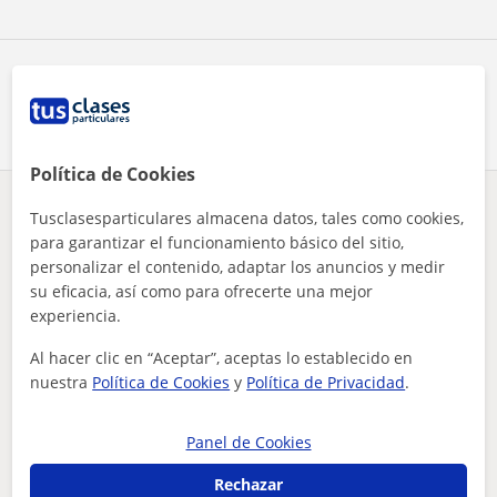
Comparte a este profesor
Política de Cookies
¿Hay algún error en este perfil?
Cuéntanos
Tusclasesparticulares almacena datos, tales como cookies,
para garantizar el funcionamiento básico del sitio,
personalizar el contenido, adaptar los anuncios y medir
Tus clases particulares
Inglés
Almería
Rioja
su eficacia, así como para ofrecerte una mejor
profesor muy joven de inglés con titulación b2
experiencia.
Otros profesores de Inglés en Rioja que
Al hacer clic en “Aceptar”, aceptas lo establecido en
pueden interesarte
nuestra
Política de Cookies
y
Política de Privacidad
.
Panel de Cookies
Rechazar