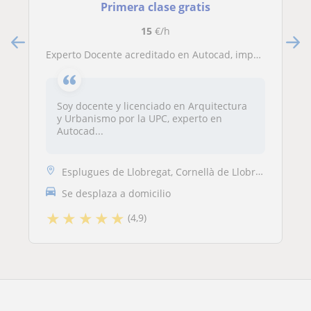
Primera clase gratis
15
€/h
Experto Docente acreditado en Autocad, imparte Cursos del programa a todos los niveles
Soy docente y licenciado en Arquitectura
y Urbanismo por la UPC, experto en
Autocad...
Esplugues de Llobregat, Cornellà de Llobregat, Hospitalet de Llobregat...
Se desplaza a domicilio
★
★
★
★
★
(4,9)