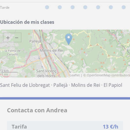
Tarde
Ubicación de mis clases
+
−
2 km
1 mi
Leaflet
| ©
OpenStreetMap
contributors
Sant Feliu de Llobregat
·
Pallejà
·
Molins de Rei
·
El Papiol
Contacta con Andrea
Tarifa
13
€/h