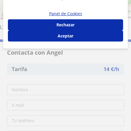
1 km
Panel de Cookies
3000 ft
Leaflet
| ©
OpenStreetMap
contributors
Rechazar
L'Alcúdia de Crespins
·
Canals
Aceptar
Contacta con Angel
Tarifa
14
€/h