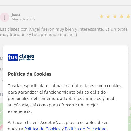
Joost
★
★
★
★
★
J
Mayo de 2026
Las clases con Ángel fueron muy bien y interessante. Es un profe
muy tranquilo y he aprendido mucho :)
Lu
Ma
Mi
Ju
Vi
Sá
Do
Mañana
Mediodía
Política de Cookies
Tarde
Tusclasesparticulares almacena datos, tales como cookies,
para garantizar el funcionamiento básico del sitio,
Ubicación de mis clases
personalizar el contenido, adaptar los anuncios y medir
su eficacia, así como para ofrecerte una mejor
+
−
experiencia.
Al hacer clic en “Aceptar”, aceptas lo establecido en
nuestra
Política de Cookies
y
Política de Privacidad
.