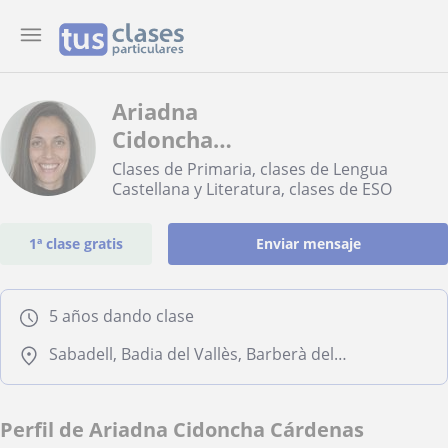
Ariadna
Cidoncha
Cárdenas
Clases de Primaria, clases de Lengua
Castellana y Literatura, clases de ESO
1ª clase gratis
Enviar mensaje
5 años dando clase
Sabadell, Badia del Vallès, Barberà del Vallès, Sant Quirze del Vallès
Perfil de Ariadna Cidoncha Cárdenas