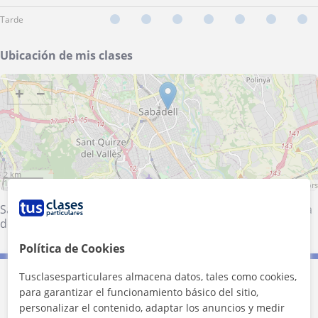
Tarde
Ubicación de mis clases
+
−
2 km
1 mi
Leaflet
| ©
OpenStreetMap
contributors
Sant Quirze del Vallès
·
Sabadell
·
Barberà del Vallès
·
Badia
del Vallès
Política de Cookies
Tusclasesparticulares almacena datos, tales como cookies,
Contacta con Ariadna
para garantizar el funcionamiento básico del sitio,
personalizar el contenido, adaptar los anuncios y medir