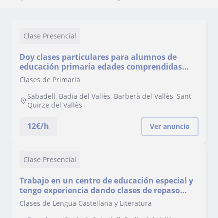
Clase Presencial
Doy clases particulares para alumnos de
educación primaria edades comprendidas
entre los 6-12 años
Clases de Primaria
Sabadell, Badia del Vallès, Barberà del Vallès, Sant
Quirze del Vallès
12
€/h
Ver anuncio
Clase Presencial
Trabajo en un centro de educación especial y
tengo experiencia dando clases de repaso
alumnos de educación primaria y secundaria
Clases de Lengua Castellana y Literatura