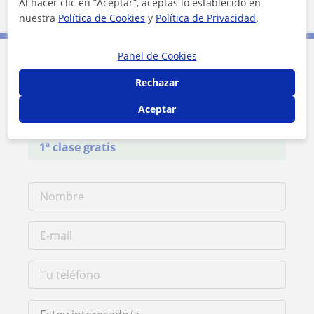
Oviedo
Al hacer clic en “Aceptar”, aceptas lo establecido en
nuestra
Política de Cookies
y
Política de Privacidad
.
Panel de Cookies
Contacta con Susana
Rechazar
Aceptar
Tarifa
10
€/h
1ª clase gratis