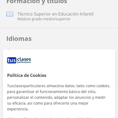
Formación y títulos
Técnico Superior en Educación Infantil
Módulo grado medio/superior
Idiomas
Español
Francés
Inglés
Política de Cookies
Tusclasesparticulares almacena datos, tales como cookies,
para garantizar el funcionamiento básico del sitio,
Zona de Susana
personalizar el contenido, adaptar los anuncios y medir
su eficacia, así como para ofrecerte una mejor
Localidades a las que se desplaza para dar clase
experiencia.