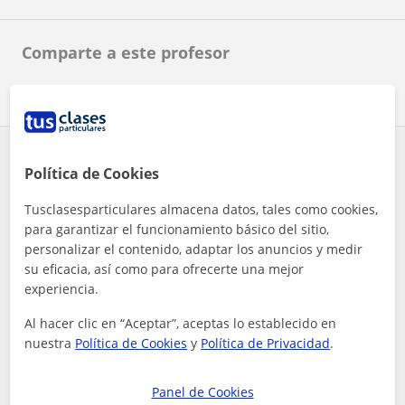
Comparte a este profesor
¿Hay algún error en este perfil?
Cuéntanos
Política de Cookies
Tusclasesparticulares almacena datos, tales como cookies,
Tus clases particulares
Lengua Castellana y Literatura
Ávila
San Martín de la Vega del Alberche
para garantizar el funcionamiento básico del sitio,
doy clases particulares de lengua , inglés y matemáticas de ...
personalizar el contenido, adaptar los anuncios y medir
su eficacia, así como para ofrecerte una mejor
Otros profesores de Lengua Castellana y
experiencia.
Literatura en San Martín de la Vega del
Al hacer clic en “Aceptar”, aceptas lo establecido en
Alberche que pueden interesarte
nuestra
Política de Cookies
y
Política de Privacidad
.
Panel de Cookies