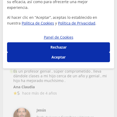
su eficacia, así como para ofrecerte una mejor
Eva
experiencia.
4
hace más de 3 años
Al hacer clic en “Aceptar”, aceptas lo establecido en
nuestra
Política de Cookies
y
Política de Privacidad
.
María
Profe de Lengua Castellana y Literatura
Panel de Cookies
Rechazar
Aceptar
Es un profesor genial , súper comprometido , lleva
dándole clases a mi hijo cerca de un año y genial , mi
hijo ha mejorado muchísimo .
Ana Claudia
5
hace más de 4 años
Jesús