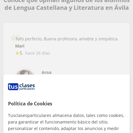
de Lengua Castellana y Literatura en Ávila
Tofo perfecto, Buena profesora, amable y simpática.
Mari
5
hace 26 días
Aroa
Profe de Lengua Castellana y Literatura
Política de Cookies
Tusclasesparticulares almacena datos, tales como cookies,
para garantizar el funcionamiento básico del sitio,
Es paciente y atenta. Explica con claridad y es
personalizar el contenido, adaptar los anuncios y medir
resolutiva