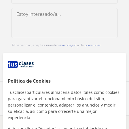
Al hacer clic, aceptas nuestro
aviso legal
y de
privacidad
Contactar ahora
Política de Cookies
Comparte a este profesor
Tusclasesparticulares almacena datos, tales como cookies,
para garantizar el funcionamiento básico del sitio,
personalizar el contenido, adaptar los anuncios y medir
su eficacia, así como para ofrecerte una mejor
experiencia.
¿Hay algún error en este perfil?
Cuéntanos
Al hacer clic en “Aceptar”, aceptas lo establecido en