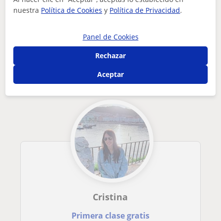
nuestra
Política de Cookies
y
Política de Privacidad
.
Tus clases particulares
Inglés
Ávila
hola, cómo estás mi nombre es victoria lozano y soy profesor...
Panel de Cookies
Otros profesores de Inglés en Ávila que
Rechazar
pueden interesarte
Aceptar
Cristina
Primera clase gratis