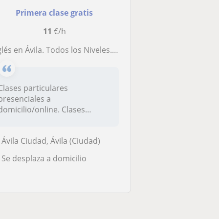
Primera clase gratis
11
€/h
lés en Ávila. Todos los Niveles. 2026/2027. +12 AÑOS EXP
Clases particulares
presenciales a
domicilio/online. Clases
individuales/por parejas...
Ávila Ciudad, Ávila (Ciudad)
Se desplaza a domicilio