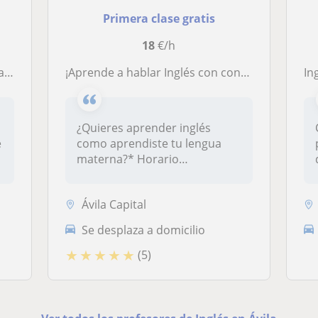
Primera clase gratis
18
€/h
ras
¡Aprende a hablar Inglés con confianza y naturalidad!
Ing
¿Quieres aprender inglés
e
como aprendiste tu lengua
materna?* Horario
actualizado el...
Ávila Capital
Se desplaza a domicilio
★
★
★
★
★
(5)