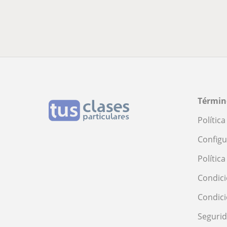
Términ
Polític
Configu
Polític
Condici
Condic
Seguri