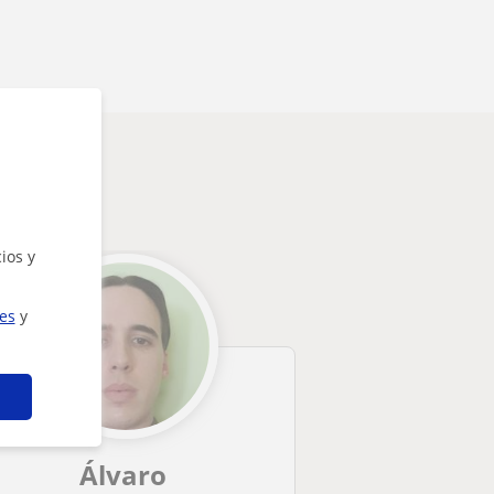
ios y
ies
y
Álvaro