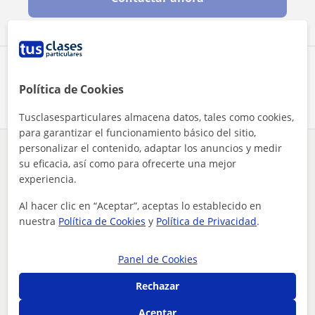
Comparte a este profesor
Política de Cookies
Tusclasesparticulares almacena datos, tales como cookies,
para garantizar el funcionamiento básico del sitio,
personalizar el contenido, adaptar los anuncios y medir
¿Hay algún error en este perfil?
Cuéntanos
su eficacia, así como para ofrecerte una mejor
experiencia.
Tus clases particulares
A domicilio
Pedagogía
Ávila
Al hacer clic en “Aceptar”, aceptas lo establecido en
profesora de pedagogía apta para todas las edades y niveles
nuestra
Política de Cookies
y
Política de Privacidad
.
Otros profesores de Pedagogía en Ávila
que pueden interesarte
Panel de Cookies
Rechazar
Aceptar