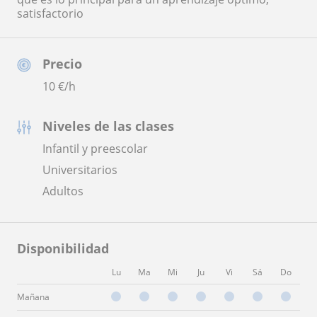
satisfactorio
Precio
10
€/h
Niveles de las clases
Infantil y preescolar
Universitarios
Adultos
Disponibilidad
Lu
Ma
Mi
Ju
Vi
Sá
Do
Mañana