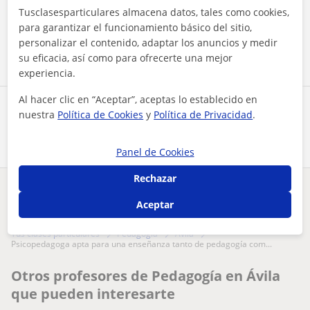
Tusclasesparticulares almacena datos, tales como cookies,
para garantizar el funcionamiento básico del sitio,
Contactar ahora
personalizar el contenido, adaptar los anuncios y medir
su eficacia, así como para ofrecerte una mejor
experiencia.
Al hacer clic en “Aceptar”, aceptas lo establecido en
Comparte a este profesor
nuestra
Política de Cookies
y
Política de Privacidad
.
Panel de Cookies
Rechazar
¿Hay algún error en este perfil?
Cuéntanos
Aceptar
Tus clases particulares
Pedagogía
Ávila
psicopedagoga apta para una enseñanza tanto de pedagogía com...
Otros profesores de Pedagogía en Ávila
que pueden interesarte