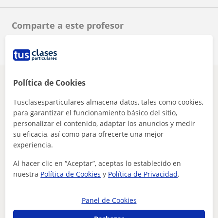
Comparte a este profesor
Política de Cookies
¿Hay algún error en este perfil?
Cuéntanos
Tusclasesparticulares almacena datos, tales como cookies,
Tus clases particulares
A domicilio
Español para extranjeros
para garantizar el funcionamiento básico del sitio,
puedo enseñar a los extranjeros con facilidad y rapidez
Ávila
personalizar el contenido, adaptar los anuncios y medir
su eficacia, así como para ofrecerte una mejor
Otros profesores de Español para
experiencia.
extranjeros en Ávila que pueden
Al hacer clic en “Aceptar”, aceptas lo establecido en
interesarte
nuestra
Política de Cookies
y
Política de Privacidad
.
Panel de Cookies