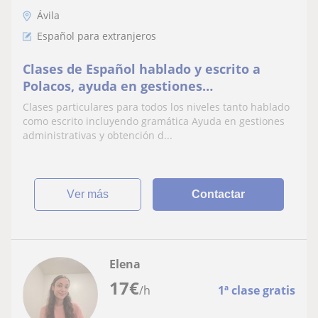
Ávila
Español para extranjeros
Clases de Español hablado y escrito a
Polacos, ayuda en gestiones
administrativas y obtención de
Clases particulares para todos los niveles tanto hablado
nacionalidad
como escrito incluyendo gramática Ayuda en gestiones
administrativas y obtención d...
ver más
Contactar
Elena
17
€
/h
1ª clase gratis