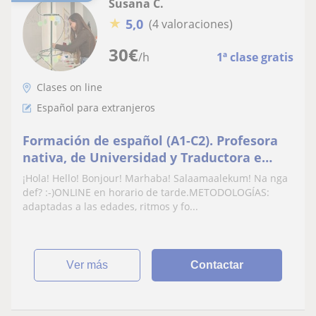
Susana C.
★
5,0
(4 valoraciones)
30
€
/h
1ª clase gratis
Clases on line
Español para extranjeros
Formación de español (A1-C2). Profesora
nativa, de Universidad y Traductora e
Intérprete cualificada
¡Hola! Hello! Bonjour! Marhaba! Salaamaalekum! Na nga
def? :-)ONLINE en horario de tarde.METODOLOGÍAS:
adaptadas a las edades, ritmos y fo...
ver más
Contactar