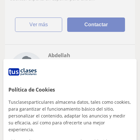
ver más
Contactar
Abdellah
7
€
/h
1ª clase gratis
Política de Cookies
Ávila
Español para extranjeros
Tusclasesparticulares almacena datos, tales como cookies,
para garantizar el funcionamiento básico del sitio,
Imparto clases de asignaturas de
personalizar el contenido, adaptar los anuncios y medir
su eficacia, así como para ofrecerte una mejor
Bachillerato y ESO o de EBAU
experiencia.