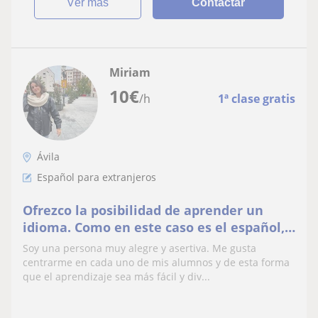
ver más
Contactar
Miriam
10
€
/h
1ª clase gratis
Ávila
Español para extranjeros
Ofrezco la posibilidad de aprender un
idioma. Como en este caso es el español,
de forma fácil y económica. Sin
Soy una persona muy alegre y asertiva. Me gusta
desplazamientos ;)
centrarme en cada uno de mis alumnos y de esta forma
que el aprendizaje sea más fácil y div...