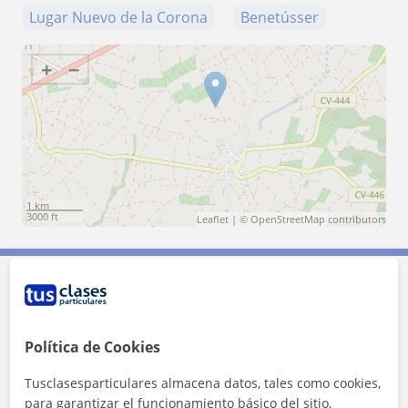
Lugar Nuevo de la Corona
Benetússer
+
−
1 km
3000 ft
Leaflet
| ©
OpenStreetMap
contributors
Contacta con Alexia
Política de Cookies
Tarifa
20
€/h
Tusclasesparticulares almacena datos, tales como cookies,
1ª clase gratis
para garantizar el funcionamiento básico del sitio,