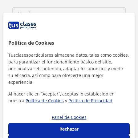
Política de Cookies
Tusclasesparticulares almacena datos, tales como cookies,
para garantizar el funcionamiento básico del sitio,
personalizar el contenido, adaptar los anuncios y medir
su eficacia, así como para ofrecerte una mejor
experiencia.
Al hacer clic en “Aceptar”, aceptas lo establecido en
Al hacer clic, aceptas nuestro
aviso legal
y de
privacidad
nuestra
Política de Cookies
y
Política de Privacidad
.
Contactar ahora
Panel de Cookies
Rechazar