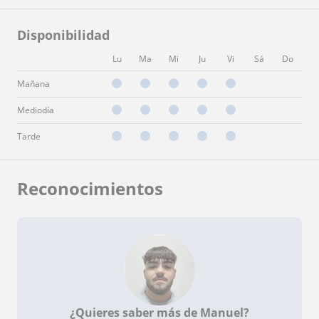
Disponibilidad
Lu
Ma
Mi
Ju
Vi
Sá
Do
Mañana
Mediodía
Tarde
Reconocimientos
¿Quieres saber más de Manuel?