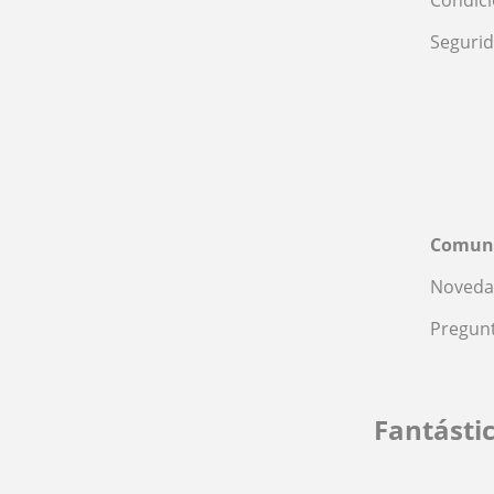
Condic
Seguri
Comun
Noveda
Pregunt
Fantásti