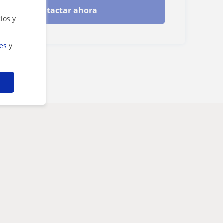
Contactar ahora
ios y
ies
y