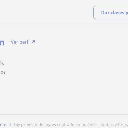
Dar clases 
an
Ver perfil
és
dos
soy profesor de inglés centrado en business studies y forma
nte