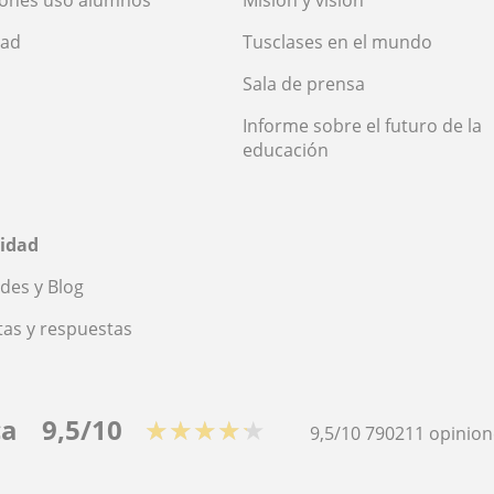
iones uso alumnos
Misión y visión
dad
Tusclases en el mundo
Sala de prensa
Informe sobre el futuro de la
educación
idad
des y Blog
as y respuestas
ca
9,5/10
★★★★★
9,5/10
790211
opinion