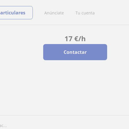
particulares
Anúnciate
Tu cuenta
17
€
/h
Contactar
c...