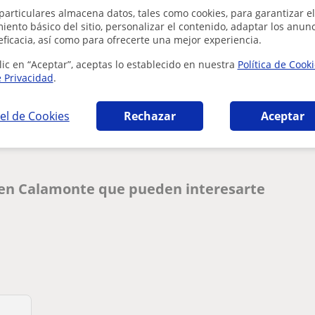
particulares almacena datos, tales como cookies, para garantizar el
ento básico del sitio, personalizar el contenido, adaptar los anunc
eficacia, así como para ofrecerte una mejor experiencia.
lic en “Aceptar”, aceptas lo establecido en nuestra
Política de Cook
e Privacidad
.
¿Hay algún error en este perfil?
Cuéntanos
el de Cookies
Rechazar
Aceptar
s en Calamonte que pueden interesarte