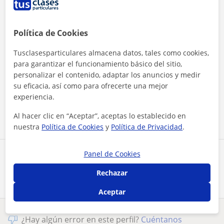
Política de Cookies
Tusclasesparticulares almacena datos, tales como cookies,
para garantizar el funcionamiento básico del sitio,
personalizar el contenido, adaptar los anuncios y medir
Al hacer clic, aceptas nuestro
aviso legal
y de
privacidad
su eficacia, así como para ofrecerte una mejor
experiencia.
Contactar ahora
Al hacer clic en “Aceptar”, aceptas lo establecido en
nuestra
Política de Cookies
y
Política de Privacidad
.
Panel de Cookies
Comparte a este profesor
Rechazar
Aceptar
¿Hay algún error en este perfil?
Cuéntanos