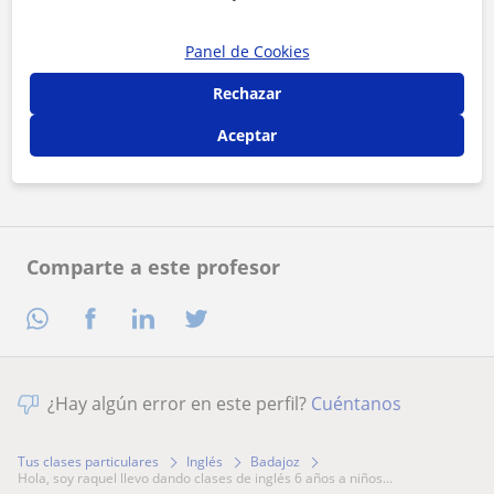
Panel de Cookies
Al hacer clic, aceptas nuestro
aviso legal
y de
privacidad
Rechazar
Aceptar
Contactar ahora
Comparte a este profesor
¿Hay algún error en este perfil?
Cuéntanos
Tus clases particulares
Inglés
Badajoz
hola, soy raquel llevo dando clases de inglés 6 años a niños...