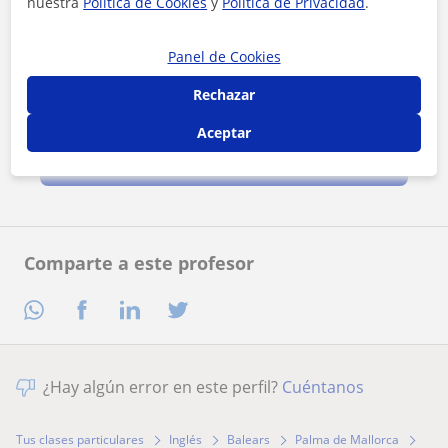
nuestra
Política de Cookies
y
Política de Privacidad
.
Panel de Cookies
Rechazar
Al hacer clic, aceptas nuestro
aviso legal
y de
privacidad
Aceptar
Contactar ahora
Comparte a este profesor
¿Hay algún error en este perfil?
Cuéntanos
Tus clases particulares
Inglés
Balears
Palma de Mallorca