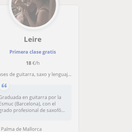
Leire
Primera clase gratis
18
€/h
lases de guitarra, saxo y lenguaje musical
Graduada en guitarra por la
Esmuc (Barcelona), con el
grado profesional de saxofón
y...
Palma de Mallorca