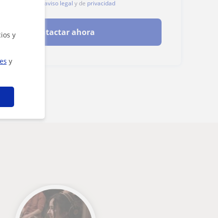
, aceptas nuestro
aviso legal
y de
privacidad
Contactar ahora
ios y
ies
y