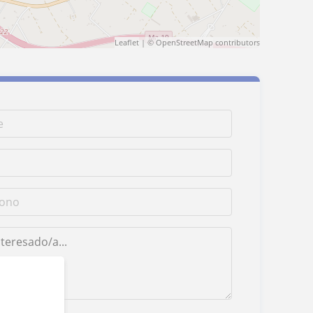
Leaflet
| ©
OpenStreetMap
contributors