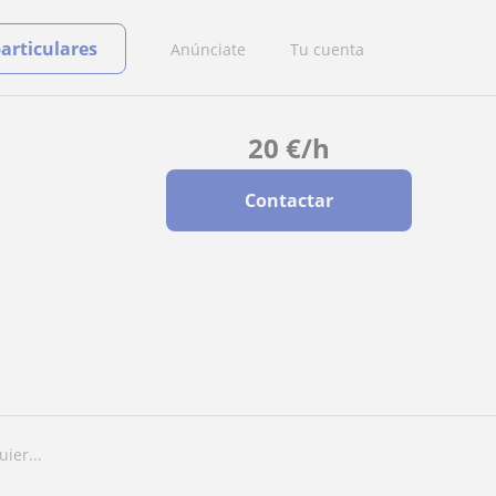
particulares
Anúnciate
Tu cuenta
20
€
/h
Contactar
ier...