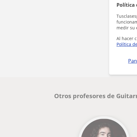
Política
Tusclases
funcionami
medir su 
Al hacer c
Política d
Pan
Otros profesores de Guitar