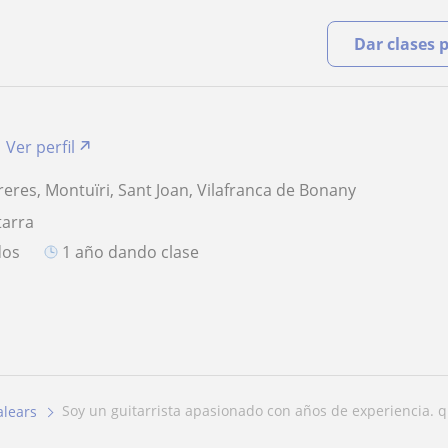
Dar clases 
Ver perfil
reres, Montuïri, Sant Joan, Vilafranca de Bonany
tarra
dos
1 año dando clase
soy un guitarrista apasionado con años de experiencia. qu
alears