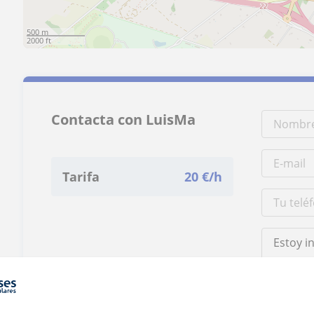
500 m
2000 ft
Contacta con LuisMa
Tarifa
20
€/h