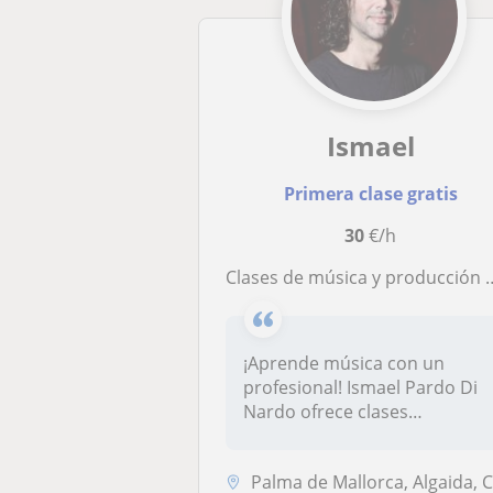
Ismael
Primera clase gratis
30
€/h
Clases de música y producción musical (guitarra, bajo, batería, cajón, ukelele, piano, canto) Primera clase gratis
¡Aprende música con un
profesional! Ismael Pardo Di
Nardo ofrece clases
particulares...
Palma de Mallorca, Algaida, Campos, Felanitx, Llucmajor, Montuïri, Por..