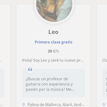
Leo
Primera clase gratis
20
€/h
!Hola! Soy Leo y seré tu nuevo profesor de guitarra🎸🎶
C
¿Buscas un profesor de
guitarra con experiencia y
pasión por la música? Me
llamo Leo...
.
Palma de Mallorca, Alaró, Andratx, Calvià, Deyá, Sóller