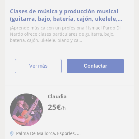
Clases de música y producción musical
(guitarra, bajo, batería, cajón, ukelele,
piano, canto) Primera clase gratis
¡Aprende música con un profesional! Ismael Pardo Di
Nardo ofrece clases particulares de guitarra, bajo,
batería, cajón, ukelele, piano y ca...
ver más
Contactar
Claudia
25
€
/h
Palma De Mallorca, Esporles, ...