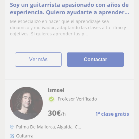
Soy un guitarrista apasionado con años de
experiencia. Quiero ayudarte a aprender
a tocar la guitarra de forma sencilla y
Me especializo en hacer que el aprendizaje sea
amena
dinámico y motivador, adaptando las clases a tu ritmo y
objetivos. Si quieres aprender tus p...
ver más
Contactar
Ismael
Profesor Verificado
30
€
/h
1ª clase gratis
Palma De Mallorca, Algaida, C...
Guitarra