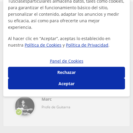
Tusclasesparticulares almacena datos, tales como cookies,
para garantizar el funcionamiento básico del sitio,
personalizar el contenido, adaptar los anuncios y medir
Conoce que opinan algunos de los alumnos
su eficacia, así como para ofrecerte una mejor
de Guitarra en Balears
experiencia.
Al hacer clic en “Aceptar”, aceptas lo establecido en
nuestra
Política de Cookies
y
Política de Privacidad
.
Marc hace que aprender sea muy fácil. Tiene mucha
paciencia, transmite muy buen rollo y se nota que le
Panel de Cookies
gusta enseñar. Lo recomiendo sin duda.
Rechazar
Xavi
5
hace 10 días
Aceptar
Marc
Profe de Guitarra