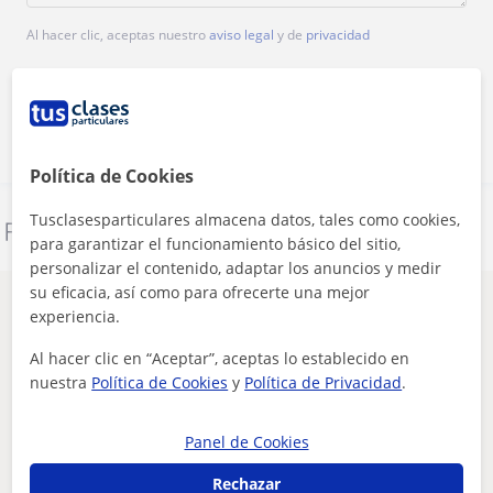
Al hacer clic, aceptas nuestro
aviso legal
y de
privacidad
Contactar ahora
Política de Cookies
Tusclasesparticulares almacena datos, tales como cookies,
Denunciar este perfil
para garantizar el funcionamiento básico del sitio,
personalizar el contenido, adaptar los anuncios y medir
su eficacia, así como para ofrecerte una mejor
Otros profesores de Inglés en Alcobendas
experiencia.
que pueden interesarte
Al hacer clic en “Aceptar”, aceptas lo establecido en
nuestra
Política de Cookies
y
Política de Privacidad
.
Panel de Cookies
Rechazar