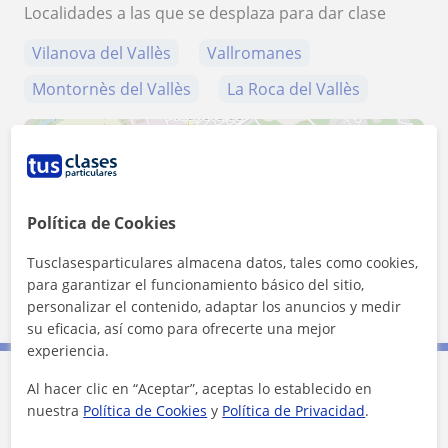
Localidades a las que se desplaza para dar clase
Vilanova del Vallès
Vallromanes
Montornès del Vallès
La Roca del Vallès
+
−
Política de Cookies
Tusclasesparticulares almacena datos, tales como cookies,
para garantizar el funcionamiento básico del sitio,
500 m
personalizar el contenido, adaptar los anuncios y medir
2000 ft
Leaflet
| ©
OpenStreetMap
contributors
su eficacia, así como para ofrecerte una mejor
experiencia.
Al hacer clic en “Aceptar”, aceptas lo establecido en
Contacta con Paula
nuestra
Política de Cookies
y
Política de Privacidad
.