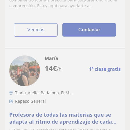
comprensión. Estoy aquí para ayudarte a...
ver más
Contactar
María
14
€
/h
1ª clase gratis
Tiana, Alella, Badalona, El M...
Repaso General
Profesora de todas las materias que se
adapta al ritmo de aprendizaje de cada
niño! Paciencia y diversión, la clave del