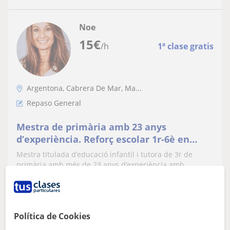
Noe
15
€
/h
1ª clase gratis
Argentona, Cabrera De Mar, Ma...
Repaso General
Mestra de primària amb 23 anys
d’experiència. Reforç escolar 1r-6è en
mates, català, castellà, medi i deures
Mestra titulada d’educació infantil i tutora de 3r de
primària amb més de 23 anys d’experiència amb
alumnat de 0 a 14 anys. Ofereixo classe...
Política de Cookies
ver más
Contactar