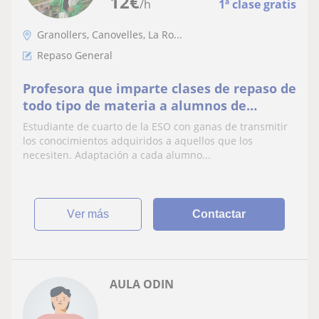
12
€
/h
1ª clase gratis
Granollers, Canovelles, La Ro...
Repaso General
Profesora que imparte clases de repaso de
todo tipo de materia a alumnos de
Primaria y la ESO
Estudiante de cuarto de la ESO con ganas de transmitir
los conocimientos adquiridos a aquellos que los
necesiten. Adaptación a cada alumno...
ver más
Contactar
AULA ODIN