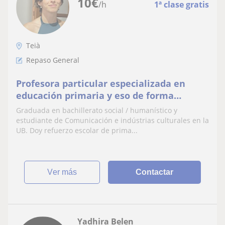
10
€
/h
1ª clase gratis
Teià
Repaso General
Profesora particular especializada en
educación primaria y eso de forma
presencial y online
Graduada en bachillerato social / humanístico y
estudiante de Comunicación e indústrias culturales en la
UB. Doy refuerzo escolar de prima...
ver más
Contactar
Yadhira Belen