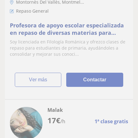
Montornès Del Vallès, Montmel...
Repaso General
Profesora de apoyo escolar especializada
en repaso de diversas materias para
primaria, online y presencial
Soy licenciada en Filología Románica y ofrezco clases de
repaso para estudiantes de primaria, ayudándoles a
consolidar y mejorar sus conoci...
ver más
Contactar
Malak
17
€
/h
1ª clase gratis