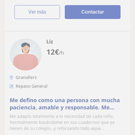
ver más
Contactar
Liz
12
€
/h
Granollers
Repaso General
Me defino como una persona con mucha
paciencia, amable y responsable. Me
gustaría dar clase a niños de primaria y
Me adapto totalmente a la necesidad de cada niño.
ESO
Normalmente basándome en sus cuadernos que ya
tienen de su colegio…y reforzando todo aque...