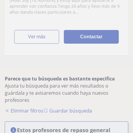
¡Hola! Soy [Tu Nombre] y estoy aquí para ayudarte a
éxito
aprender con confianza.Tengo 24 años y llevo más de 9
años dando clases particulares a...
ver más
Contactar
Parece que tu búsqueda es bastante especifica
Ajusta tu búsqueda para ver más resultados o
guárdala y te avisaremos cuando haya nuevos
profesores
Eliminar filtros
Guardar búsqueda
Estos profesores de repaso general