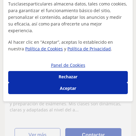
Tusclasesparticulares almacena datos, tales como cookies,
para garantizar el funcionamiento básico del sitio,
personalizar el contenido, adaptar los anuncios y medir
Gisela
su eficacia, así como para ofrecerte una mejor
experiencia.
11
€
/h
Al hacer clic en “Aceptar”, aceptas lo establecido en
nuestra
Política de Cookies
y
Política de Privacidad
.
La Roca Del Vallès
Panel de Cookies
Repaso General
Rechazar
Estudiante carrera en inglés con
experiencia en repaso
Aceptar
Tengo experiencia ayudando a estudiantes con deberes
y preparación de exámenes. Mis clases son dinámicas,
claras y adaptadas al nivel del a...
ver más
Contactar