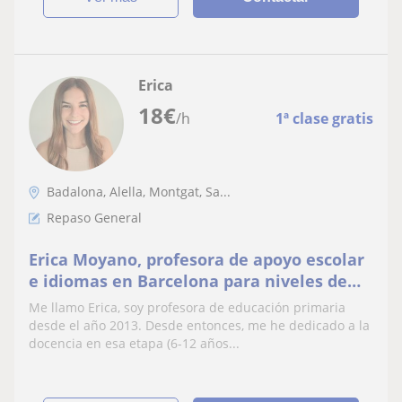
Erica
18
€
/h
1ª clase gratis
Badalona, Alella, Montgat, Sa...
Repaso General
Erica Moyano, profesora de apoyo escolar
e idiomas en Barcelona para niveles de
primaria, secundaria y adultos
Me llamo Erica, soy profesora de educación primaria
desde el año 2013. Desde entonces, me he dedicado a la
docencia en esa etapa (6-12 años...