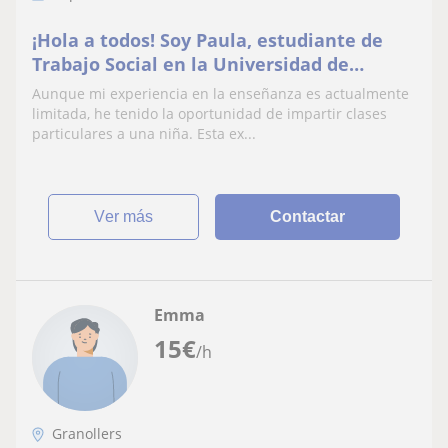
¡Hola a todos! Soy Paula, estudiante de
Trabajo Social en la Universidad de
Barcelona, y quiero ayudar a tus hijos a
Aunque mi experiencia en la enseñanza es actualmente
brillar en sus estudios. Si están en
limitada, he tenido la oportunidad de impartir clases
primaria o secundaria y necesitan apoyo
particulares a una niña. Esta ex...
con sus tareas y materias, ¡estoy aquí
para respaldarlos! ✔️
ver más
Contactar
Emma
15
€
/h
Granollers