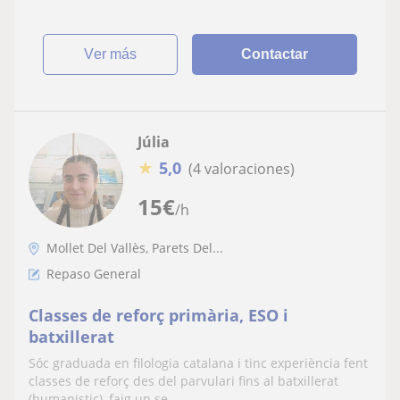
ver más
Contactar
Júlia
★
5,0
(4 valoraciones)
15
€
/h
Mollet Del Vallès, Parets Del...
Repaso General
Classes de reforç primària, ESO i
batxillerat
Sóc graduada en filologia catalana i tinc experiència fent
classes de reforç des del parvulari fins al batxillerat
(humanistic), faig un se...