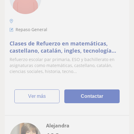
Repaso General
Clases de Refuerzo en matemáticas,
castellano, catalán, ingles, tecnología
etc.- primaria, ESO y bachillerato.
Refuerzo escolar par primaria, ESO y bachillerato en
asignaturas como matemáticas, castellano, catalán,
ciencias sociales, historia, tecno...
ver más
Contactar
Alejandra