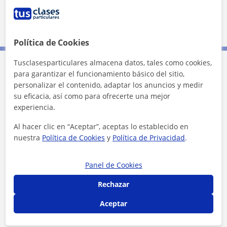
Premià de Dalt
Mataró
Cabrils
Cabrera de Mar
Política de Cookies
Tusclasesparticulares almacena datos, tales como cookies,
para garantizar el funcionamiento básico del sitio,
Contacta con Jana
personalizar el contenido, adaptar los anuncios y medir
su eficacia, así como para ofrecerte una mejor
Tarifa
12
€/h
experiencia.
Al hacer clic en “Aceptar”, aceptas lo establecido en
1ª clase gratis
nuestra
Política de Cookies
y
Política de Privacidad
.
Panel de Cookies
Rechazar
Aceptar