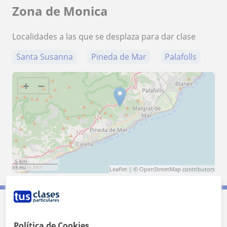
Zona de Monica
Localidades a las que se desplaza para dar clase
Santa Susanna
Pineda de Mar
Palafolls
+
−
5 km
3 mi
Leaflet
| ©
OpenStreetMap
contributors
Contacta con Monica
Política de Cookies