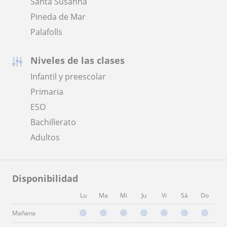
Santa Susanna
Pineda de Mar
Palafolls
Niveles de las clases
Infantil y preescolar
Primaria
ESO
Bachillerato
Adultos
Disponibilidad
Lu
Ma
Mi
Ju
Vi
Sá
Do
Mañana