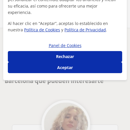
Comparte a este profesor
su eficacia, así como para ofrecerte una mejor
experiencia.
Al hacer clic en “Aceptar”, aceptas lo establecido en
nuestra
Política de Cookies
y
Política de Privacidad
.
¿Hay algún error en este perfil?
Cuéntanos
Panel de Cookies
Tus clases particulares
Historia del Arte
Barcelona
Rechazar
arqueóloga con gran conocimiento del arte y la historia. apa...
Aceptar
Otros profesores de Historia del Arte en
Barcelona que pueden interesarte