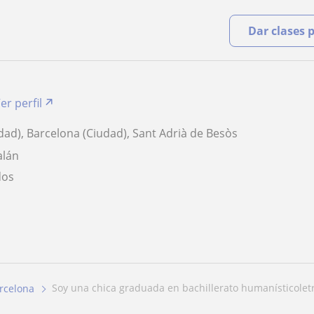
Dar clases 
er perfil
dad), Barcelona (Ciudad), Sant Adrià de Besòs
alán
dos
soy una chica graduada en bachillerato humanísticoletra
rcelona