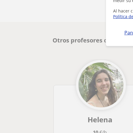
medir su 
Al hacer c
Política d
Pan
Otros profesores de Catal
Helena
10
€/h