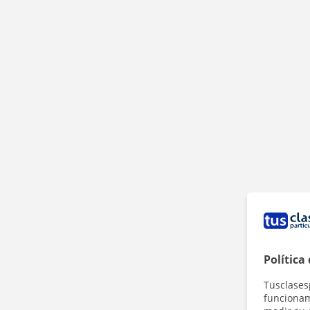
Política
Tusclases
funcionami