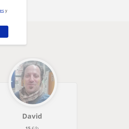
ies
y
David
15
€/h