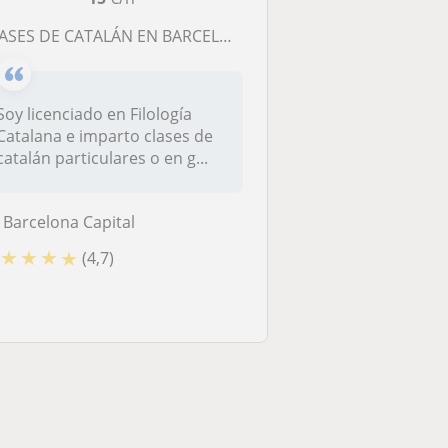
LASES DE CATALÁN EN BARCELONA. LICENCIADO
Soy licenciado en Filología
Catalana e imparto clases de
catalán particulares o en g...
Barcelona Capital
★
★
★
★
(4,7)