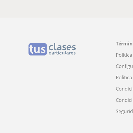
Términ
Polític
Configu
Polític
Condici
Condic
Seguri