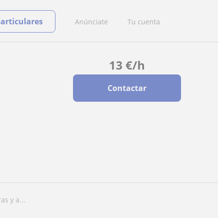
particulares
Anúnciate
Tu cuenta
13
€
/h
Contactar
s y a...