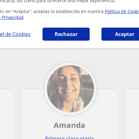
eficacia, así como para ofrecerte una mejor experiencia.
lic en “Aceptar”, aceptas lo establecido en nuestra
Política de Cook
e Privacidad
.
el de Cookies
Rechazar
Aceptar
án en Barcelona que pueden interesarte
Amanda
Primera clase gratis