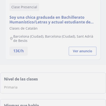
Clase Presencial
Soy una chica graduada en Bachillerato
Humanístico/Letras y actual estudiante de
Medicina Nuclear.
Clases de Catalán
Barcelona (Ciudad), Barcelona (Ciudad), Sant Adrià
de Besòs
13
€/h
Ver anuncio
Nivel de las clases
Primaria
Idiomas que hablo