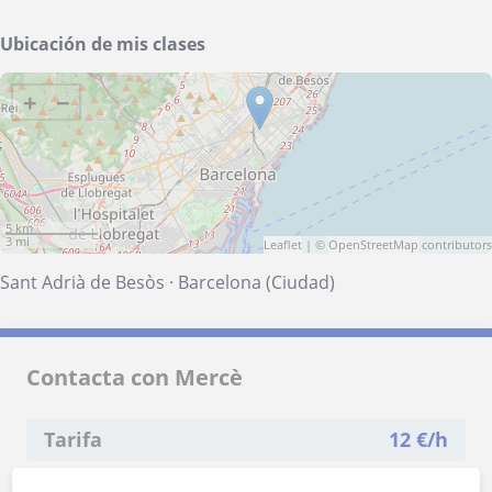
Ubicación de mis clases
+
−
5 km
3 mi
Leaflet
| ©
OpenStreetMap
contributors
Sant Adrià de Besòs
·
Barcelona (Ciudad)
Contacta con Mercè
Tarifa
12
€/h