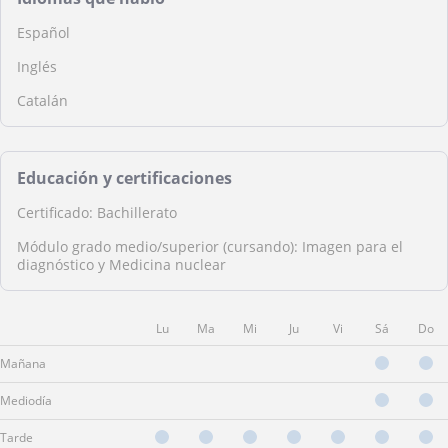
Español
Inglés
Catalán
Educación y certificaciones
Certificado: Bachillerato
Módulo grado medio/superior (cursando): Imagen para el
diagnóstico y Medicina nuclear
Lu
Ma
Mi
Ju
Vi
Sá
Do
Mañana
Mediodía
Tarde