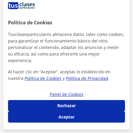
Política de Cookies
Tusclasesparticulares almacena datos, tales como cookies,
para garantizar el funcionamiento básico del sitio,
personalizar el contenido, adaptar los anuncios y medir
su eficacia, así como para ofrecerte una mejor
experiencia.
Al hacer clic en “Aceptar”, aceptas lo establecido en
nuestra
Política de Cookies
y
Política de Privacidad
.
Al hacer clic, aceptas nuestro
aviso legal
y de
privacidad
Panel de Cookies
Contactar ahora
Rechazar
Aceptar