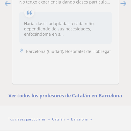
No tengo experiencia dando clases particulares remuneradas pero me gusta ayudar a los demás. Podría hacer refuerzo general a chic@s de primaria sin problema. Me encantan los niños y más ayudarlos
Haría clases adaptadas a cada niño,
dependiendo de sus necesidades,
enfocándome en s...
Barcelona (Ciudad), Hospitalet de Llobregat
Ver todos los profesores de Catalán en Barcelona
Tus clases particulares
Catalán
Barcelona
Profesora Mercè Trilla Pérez