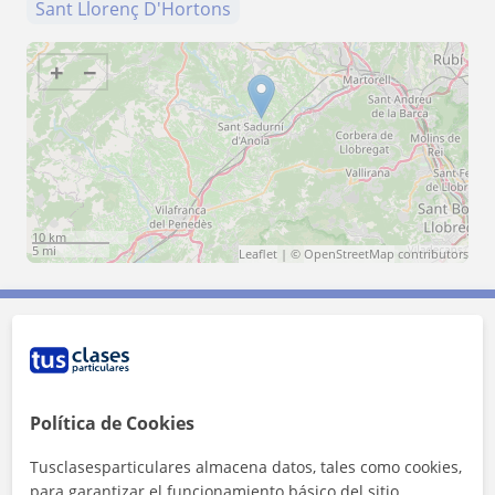
Sant Llorenç D'Hortons
+
−
10 km
5 mi
Leaflet
| ©
OpenStreetMap
contributors
Contacta con Carla
Tarifa
18
€/h
Política de Cookies
Tusclasesparticulares almacena datos, tales como cookies,
1ª clase gratis
para garantizar el funcionamiento básico del sitio,