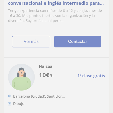
conversacional e inglés intermedio para
examenes. También puedo enseñar
Tengo experiencia con niños de 6 a 12 y con jovenes de
Historia y Dibujo!
16 a 30. Mis puntos fuertes son la organización y la
diversión. Soy profesional pero...
ver más
Contactar
Haizea
10
€
/h
1ª clase gratis
Barcelona (Ciudad), Sant Llor...
Dibujo