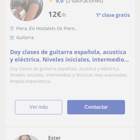
★
5,0
(2 valoraciones)
12
€
/h
1ª clase gratis
Piera, Els Hostalets De Piero...
Guitarra
Doy clases de guitarra española, acustica
y eléctrica. Niveles iniciales, intermedios
y técnicas mas avanzadas. Amplia
Doy clases de guitarra española, acustica y eléctrica.
experiencia
Niveles iniciales, intermedios y técnicas mas avanzadas.
Amplia experiencia.
ver más
Contactar
Ester