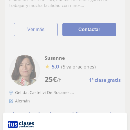
trabajar y mucha facilidad con niños...
ver más
Contactar
Susanne
★
5,0
(5 valoraciones)
25
€
/h
1ª clase gratis
Gelida, Castellví De Rosanes,...
Alemán
Clases de alemán como idioma extranjero
para adultos y niños
Llevo muchos años impartiendo clases de alemán a