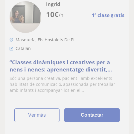
Ingrid
10
€
/h
1ª clase gratis
Masquefa, Els Hostalets De Pi...
Catalán
“Classes dinàmiques i creatives per a
nens i nenes: aprenentatge divertit,
estimulant i personalitzat, amb atenció
Sóc una persona creativa, pacient i amb excel·lents
individualitzada, desenvolupament de la
habilitats de comunicació, apassionada per treballar
creativitat, confiança i habilitats socials,
amb infants i acompanyar-los en el...
en un entorn segur i motivador on els
més petits gaudei
ver más
Contactar