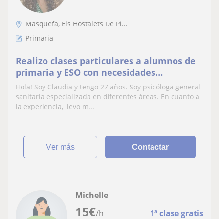
Masquefa, Els Hostalets De Pi...
Primaria
Realizo clases particulares a alumnos de
primaria y ESO con necesidades
especiales o dificultades para el
Hola! Soy Claudia y tengo 27 años. Soy psicóloga general
aprendizaje y organización
sanitaria especializada en diferentes áreas. En cuanto a
la experiencia, llevo m...
ver más
Contactar
Michelle
15
€
/h
1ª clase gratis