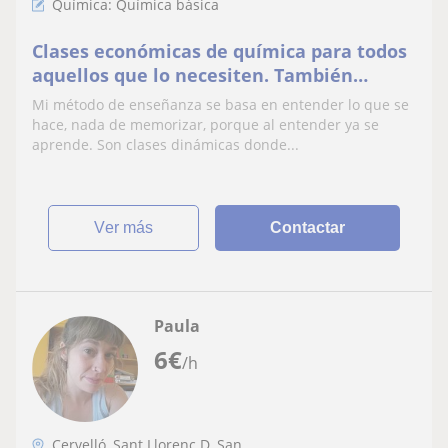
Química: Química básica
Clases económicas de química para todos
aquellos que lo necesiten. También
imparto clases de estudios primarios y
Mi método de enseñanza se basa en entender lo que se
secundarios
hace, nada de memorizar, porque al entender ya se
aprende. Son clases dinámicas donde...
ver más
Contactar
Paula
6
€
/h
Cervelló, Sant Llorenç D, San...