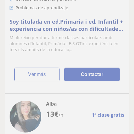
Problemas de aprendizaje
Soy titulada en ed.Primaria i ed, Infantil +
experiencia con niños/as con dificultades
de aprendizage
M'ofereixo per dur a terme classes particulars amb
alumnes d'Infantil, Primària i E.S.OTinc experiència en
tots els àmbits de la educació,...
ver más
Contactar
Alba
13
€
/h
1ª clase gratis