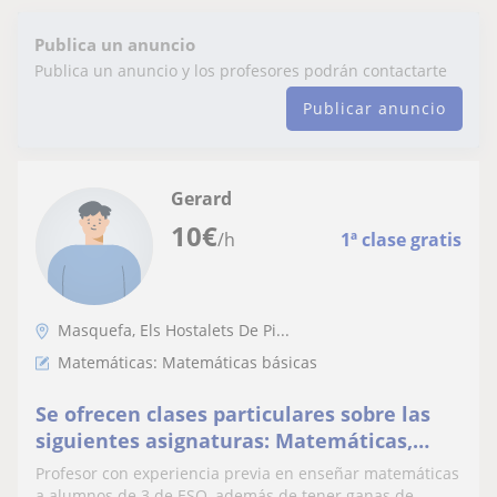
Publica un anuncio
Publica un anuncio y los profesores podrán contactarte
Publicar anuncio
Gerard
10
€
/h
1ª clase gratis
Masquefa, Els Hostalets De Pi...
Matemáticas: Matemáticas básicas
Se ofrecen clases particulares sobre las
siguientes asignaturas: Matemáticas,
Alemán e Inglés
Profesor con experiencia previa en enseñar matemáticas
a alumnos de 3 de ESO, además de tener ganas de