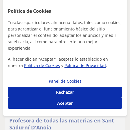
adultos y a niños. Me encanta enseñar mi idioma a la
Política de Cookies
gente española y mis clases son amena...
Tusclasesparticulares almacena datos, tales como cookies,
para garantizar el funcionamiento básico del sitio,
personalizar el contenido, adaptar los anuncios y medir
ver más
Contactar
su eficacia, así como para ofrecerte una mejor
experiencia.
Al hacer clic en “Aceptar”, aceptas lo establecido en
Paula
nuestra
Política de Cookies
y
Política de Privacidad
.
12
€
/h
1ª clase gratis
Panel de Cookies
Rechazar
Sant Sadurní D'anoia, Sant Ll...
Aceptar
ESO
Profesora de todas las materias en Sant
Sadurní D'Anoia