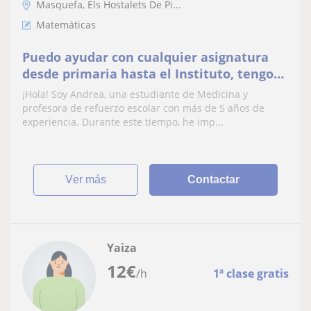
Masquefa, Els Hostalets De Pi...
Matemáticas
Puedo ayudar con cualquier asignatura
desde primaria hasta el Instituto, tengo
años de experiencia.
¡Hola! Soy Andrea, una estudiante de Medicina y
profesora de refuerzo escolar con más de 5 años de
experiencia. Durante este tiempo, he imp...
ver más
Contactar
Yaiza
12
€
/h
1ª clase gratis