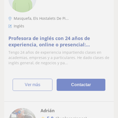
Masquefa, Els Hostalets De Pi...
Inglés
Profesora de inglés con 24 años de
experiencia, online o presencial:
exámenes oficiales Cambridge, OACI4,
Tengo 24 años de experiencia impartiendo clases en
selectividad... inglés de negocios, repaso
academias, empresas y a particulares. He dado clases de
escolar
inglés general, de negocios y pa...
ver más
Contactar
Adrián