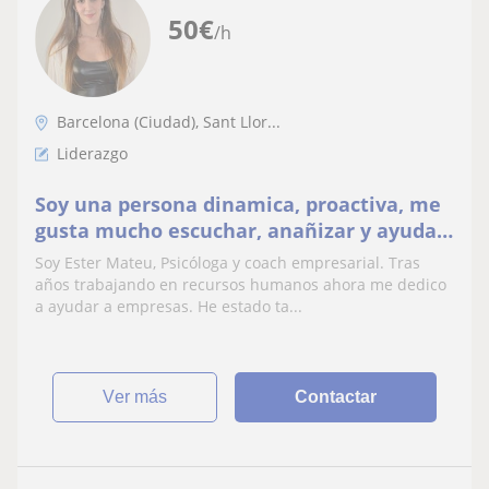
50
€
/h
Barcelona (Ciudad), Sant Llor...
Liderazgo
Soy una persona dinamica, proactiva, me
gusta mucho escuchar, anañizar y ayudar.
Doy clases a managers
Soy Ester Mateu, Psicóloga y coach empresarial. Tras
años trabajando en recursos humanos ahora me dedico
a ayudar a empresas. He estado ta...
ver más
Contactar