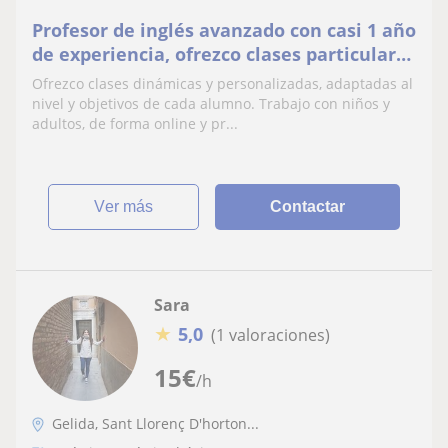
Profesor de inglés avanzado con casi 1 año
de experiencia, ofrezco clases particulares
para niños
Ofrezco clases dinámicas y personalizadas, adaptadas al
nivel y objetivos de cada alumno. Trabajo con niños y
adultos, de forma online y pr...
ver más
Contactar
Sara
★
5,0
(1 valoraciones)
15
€
/h
Gelida, Sant Llorenç D'horton...