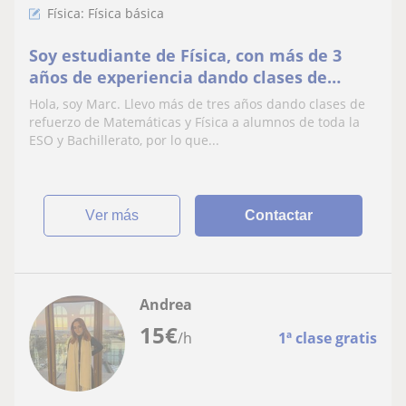
Física: Física básica
Soy estudiante de Física, con más de 3
años de experiencia dando clases de
Matemáticas y Física, nivel Eso a
Hola, soy Marc. Llevo más de tres años dando clases de
Bachillerato.
refuerzo de Matemáticas y Física a alumnos de toda la
ESO y Bachillerato, por lo que...
ver más
Contactar
Andrea
15
€
/h
1ª clase gratis